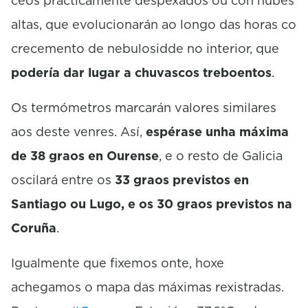
ceos practicamente despexados ou con nubes
s
altas, que evolucionarán ao longo das horas co
crecemento de nebulosidde no interior, que
podería dar lugar a chuvascos treboentos
.
Os termómetros marcarán valores similares
aos deste venres. Así,
espérase unha máxima
de 38 graos en Ourense
, e o resto de Galicia
oscilará entre os
33 graos previstos en
Santiago ou Lugo, e os 30 graos previstos na
Coruña
.
Igualmente que fixemos onte, hoxe
achegamos o mapa das máximas rexistradas.