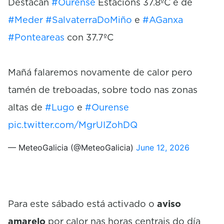
Destacan
#Ourense
Estacións 37.8ºC e de
#Meder
#SalvaterraDoMiño
e
#AGanxa
#Ponteareas
con 37.7ºC
Mañá falaremos novamente de calor pero
tamén de treboadas, sobre todo nas zonas
altas de
#Lugo
e
#Ourense
pic.twitter.com/MgrUIZohDQ
— MeteoGalicia (@MeteoGalicia)
June 12, 2026
Para este sábado está activado o
aviso
amarelo
por calor nas horas centrais do día