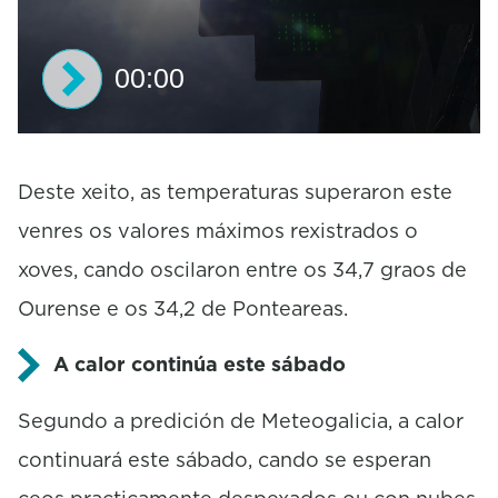
00:00
0
s
e
Deste xeito, as temperaturas superaron este
c
venres os valores máximos rexistrados o
o
n
xoves, cando oscilaron entre os 34,7 graos de
d
s
Ourense e os 34,2 de Ponteareas.
o
f
0
A calor continúa este sábado
s
e
Segundo a predición de Meteogalicia, a calor
c
o
continuará este sábado, cando se esperan
n
d