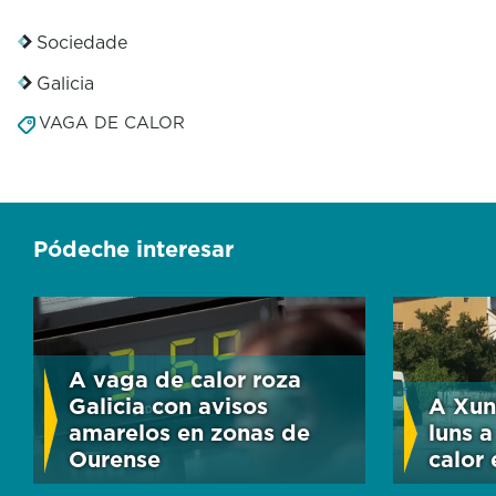
Sociedade
Galicia
VAGA DE CALOR
Pódeche interesar
A vaga de calor roza
Galicia con avisos
A Xun
amarelos en zonas de
luns a
Ourense
calor