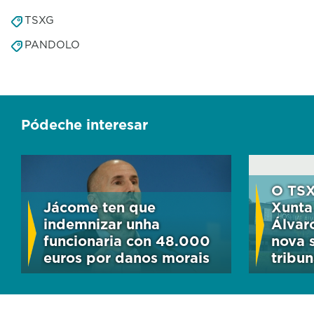
TSXG
PANDOLO
Pódeche interesar
O TSX
Jácome ten que
Xunta
indemnizar unha
Álvar
funcionaria con 48.000
nova 
euros por danos morais
tribun