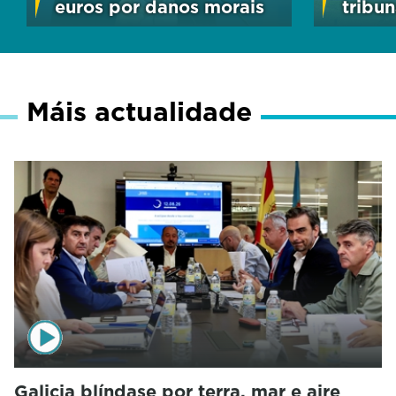
euros por danos morais
tribun
Máis actualidade
Galicia blíndase por terra, mar e aire