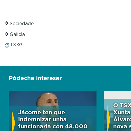
Sociedade
Galicia
TSXG
Pódeche interesar
O TSX
Jácome ten que
Xunta
indemnizar unha
Álvar
funcionaria con 48.000
nova 