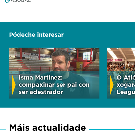
ASOBAL
Pódeche interesar
Isma Martínez:
O Atl
compaxinar ser pai con
xogar
ser adestrador
Leag
Máis actualidade