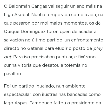
c
o
O Balonmán Cangas vai seguir un ano máis na
n
Liga Asobal. Nunha temporada complicada, na
d
s
que pasaron por moi malos momentos, os de
Quique Domínguez foron quen de acadar a
salvación no último partido, un enfrontamento
directo no Gatañal para eludir o posto de
play
out
. Para iso precisaban puntuar, e fixérono
cunha vitoria que desatou a tolemia no
pavillón.
Foi un partido igualado, nun ambiente
espectacular, con ilustres nas bancadas como
Iago Aspas. Tampouco faltou o presidente da