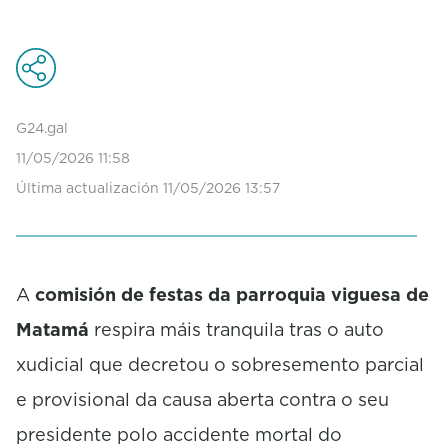
o
n
d
s
o
f
G24.gal
0
s
11/05/2026 11:58
e
Última actualización 11/05/2026 13:57
c
o
n
d
s
A
comisión de festas da parroquia viguesa de
Matamá
respira máis tranquila tras o auto
xudicial que decretou o sobresemento parcial
e provisional da causa aberta contra o seu
presidente polo accidente mortal do