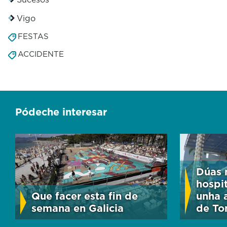
Vigo
FESTAS
ACCIDENTE
Pódeche interesar
Dúas 
hospit
Que facer esta fin de
unha 
semana en Galicia
de To