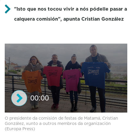
"Isto que nos tocou vivir a nós pódelle pasar a
calquera comisión", apunta Cristian González
00:00
0
O presidente da comisión de festas de Matamá, Cristian
s
González, xunto a outros membros da organización
e
(Europa Press)
c