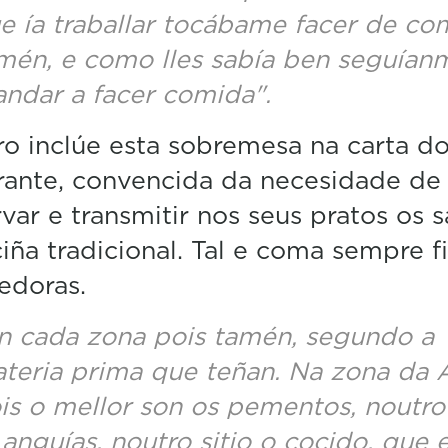
e ía traballar tocábame facer de co
mén, e como lles sabía ben seguían
ndar a facer comida".
 inclúe esta sobremesa na carta do
rante, convencida da necesidade de
var e transmitir nos seus pratos os 
iña tradicional. Tal e coma sempre f
edoras.
n cada zona pois tamén, segundo a
teria prima que teñan. Na zona da 
is o mellor son os pementos, noutro 
 anguías, noutro sitio o cocido, que 