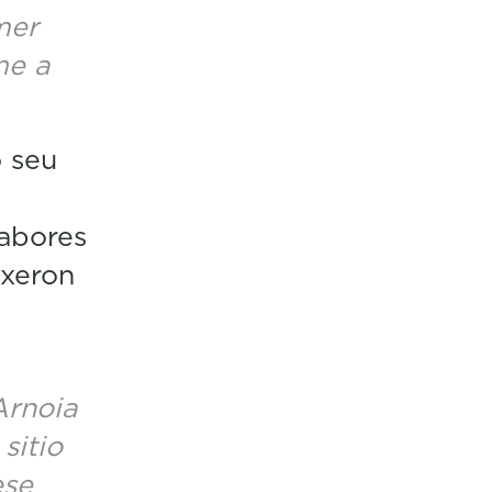
mer
me a
 seu
sabores
ixeron
Arnoia
sitio
ese