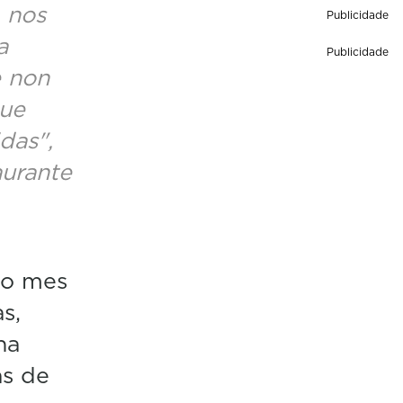
, nos
Publicidade
a
Publicidade
e non
que
idas"
,
urante
mo mes
s,
ha
as de