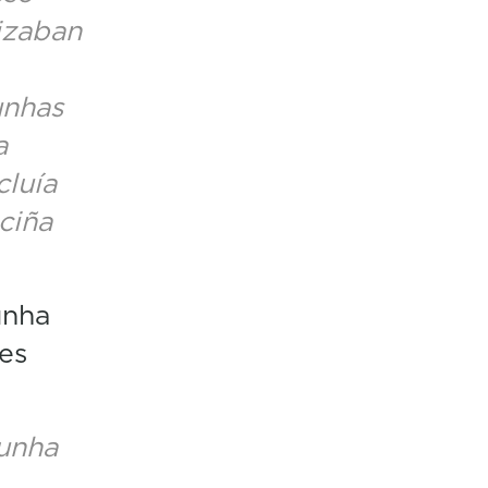
lizaban
unhas
a
cluía
ciña
unha
es
 unha