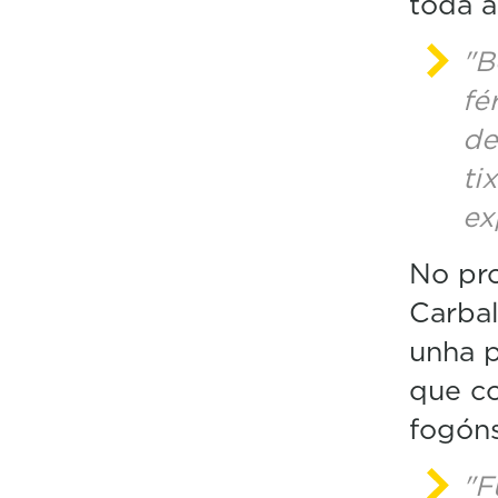
toda a
"B
fé
de
ti
e
x
No pro
Carbal
unha 
que c
fogóns
"F