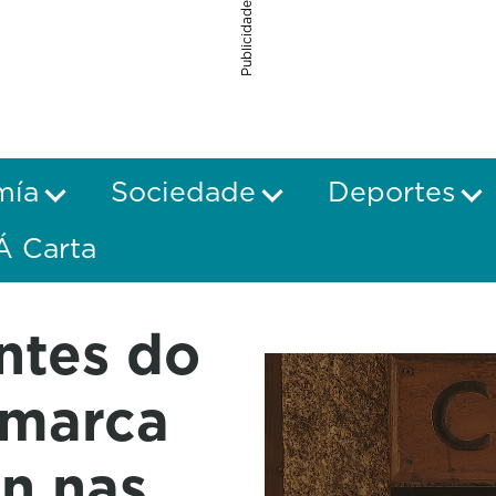
Publicidade
mía
Sociedade
Deportes
Á Carta
ntes do
omarca
en nas