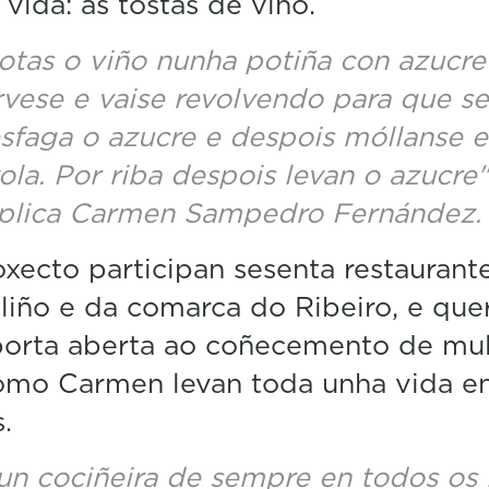
 vida: as tostas de viño.
0
%
otas o viño nunha potiña con azucre
rvese e vaise revolvendo para que se
sfaga o azucre e despois móllanse e
xola. Por riba despois levan o azucre"
plica Carmen Sampedro Fernández.
xecto participan sesenta restaurant
liño e da comarca do Ribeiro, e que
porta aberta ao coñecemento de mul
omo Carmen levan toda unha vida en
.
un cociñeira de sempre en todos os 