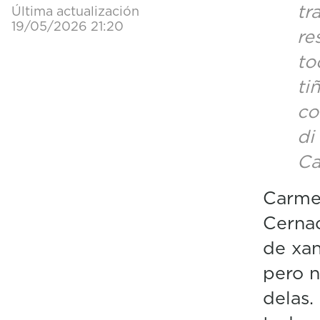
tr
Última actualización
19/05/2026 21:20
re
to
ti
co
di
Ca
Carmen
Cernad
de xan
pero n
delas.