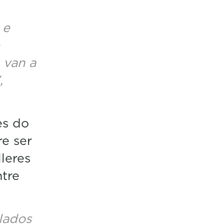
 e
 van a
,
es do
re ser
leres
tre
lados