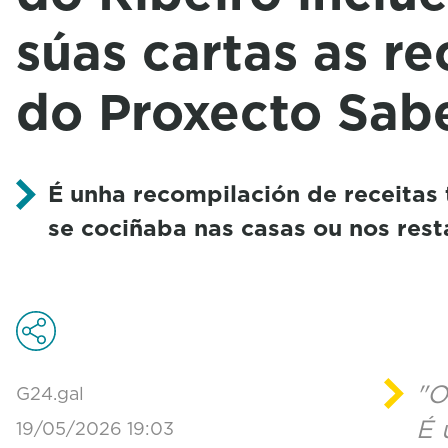
súas cartas as re
do Proxecto Sab
É unha recompilación de receitas 
se cociñaba nas casas ou nos rest
"O
G24.gal
É 
19/05/2026 19:03