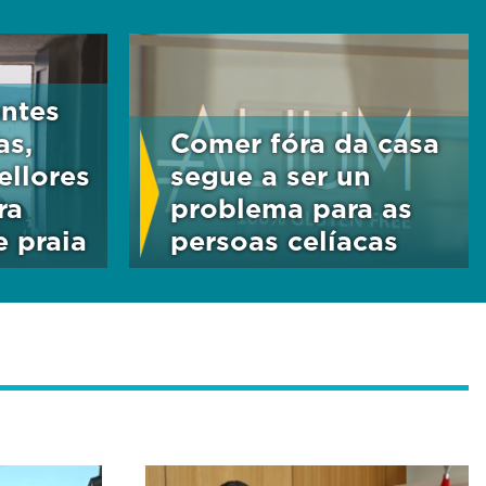
antes
as,
Comer fóra da casa
ellores
segue a ser un
ra
problema para as
e praia
persoas celíacas