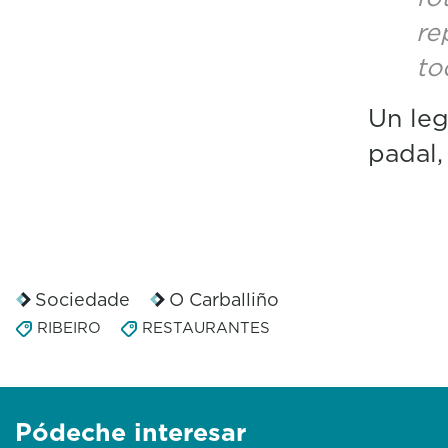
re
tod
Un le
padal,
Sociedade
O Carballiño
RIBEIRO
RESTAURANTES
Pódeche interesar