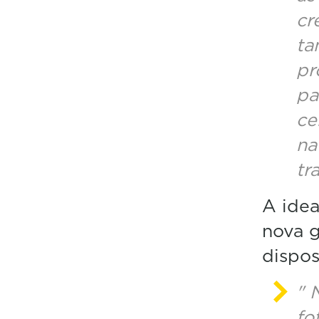
cr
ta
pr
pa
ce
na
tr
A ide
nova g
dispos
" 
fo