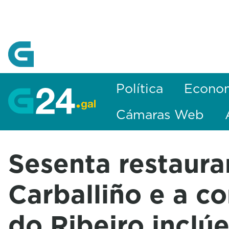
Skip to Main Content
Política
Econo
Cámaras Web
Sesenta restaura
Carballiño e a c
do Ribeiro inclú