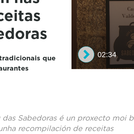
ceitas
edoras
02:34
tradicionais que
aurantes
0
s
e
c
o
n
d
s
 das Sabedoras é un proxecto moi b
o
f
unha recompilación de receitas
2