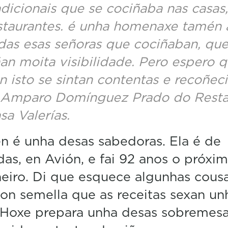
m
adicionais que se cociñaba nas casas
i
n
staurantes. é unha homenaxe tamén 
u
das esas señoras que cociñaban, qu
t
e
ñan moita visibilidade. Pero espero 
s
,
n isto se sintan contentas e recoñec
3
4
 Amparo Domínguez Prado do Resta
s
e
sa Valerías.
c
o
n
 é unha desas sabedoras. Ela é de
d
as, en Avión, e fai 92 anos o próxi
s
V
eiro. Di que esquece algunhas cousa
o
l
on semella que as receitas sexan un
u
m
 Hoxe prepara unha desas sobremes
e
5