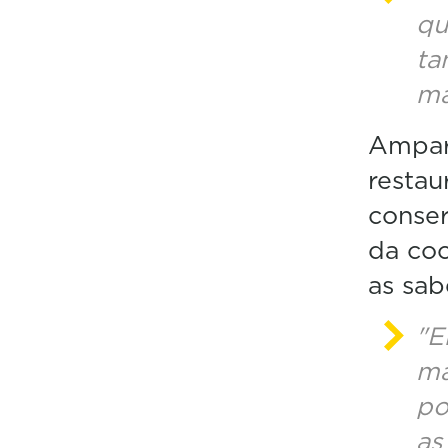
qu
ta
ma
Amparo
restau
conser
da coc
as sab
"E
ma
po
as