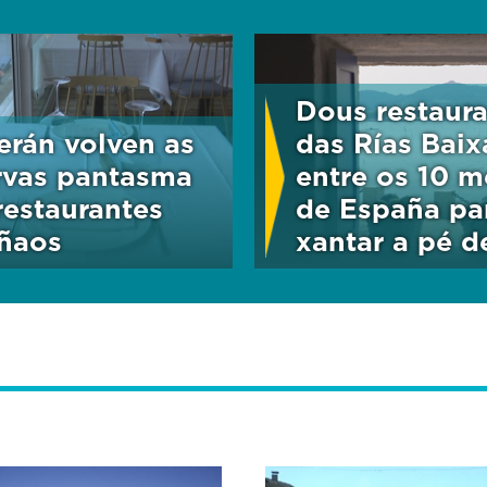
Dous restaur
erán volven as
das Rías Baix
rvas pantasma
entre os 10 m
restaurantes
de España pa
ñaos
xantar a pé d