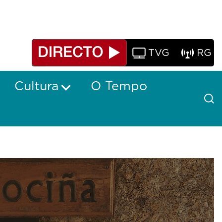
TVG
RG
Cultura
O Tempo