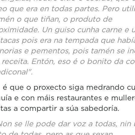
eo que era en todas partes. Pero uti
mén o que tiñan, o produto de
oximidade. Un guiso cunha carne e 
tacas pois era na tempada que habí
norias e pementos, pois tamén se in
 receita. Entón, eso é o bonito da co
adiconal".
a é que o proxecto siga medrando c
uía e con máis restaurantes e muller
tas a compartir a súa sabedoría.
Non se lle pode dar voz a todas, nin
to de todas, pero as que sexan,