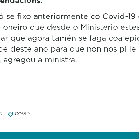
endacións
.
só se fixo anteriormente co Covid-19
pioneiro que desde o Ministerio est
ar que agora tamén se faga coa ep
pe deste ano para que non nos pille
, agregou a ministra.
S
COVID