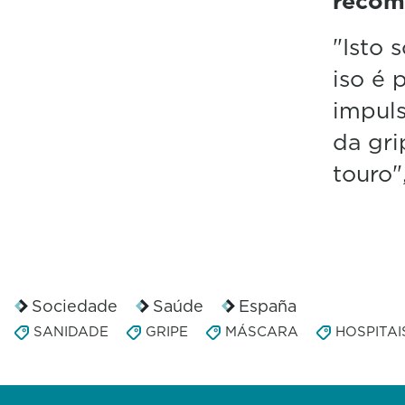
recom
"Isto 
iso é 
impuls
da gri
touro"
Sociedade
Saúde
España
SANIDADE
GRIPE
MÁSCARA
HOSPITAI