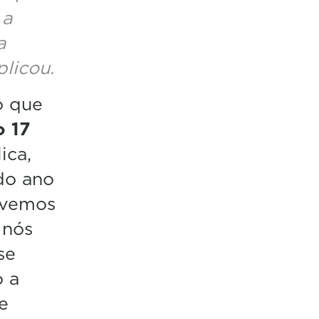
 a
a
plicou.
o que
o 17
ica,
do ano
tivemos
 nós
se
o a
e