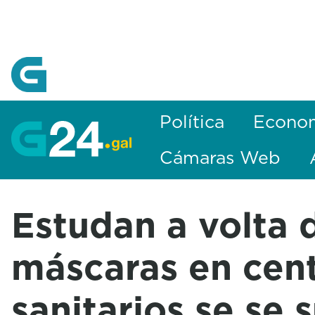
Skip to Main Content
Política
Econo
Cámaras Web
Estudan a volta 
máscaras en cen
sanitarios se se 