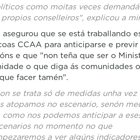
líticos como moitas veces demandá
 propios conselleiros", explicou a min
, asegurou que se está traballando e
coas CCAA para anticiparse e previr
ións e que "non teña que ser o Minis
nidade o que diga ás comunidades 
que facer tamén".
on se trata só de medidas unha vez
s atopamos no escenario, senón me
 como nos podemos anticipar a ese
cenarios no momento no que
pezaremos a ver algúns indicadore