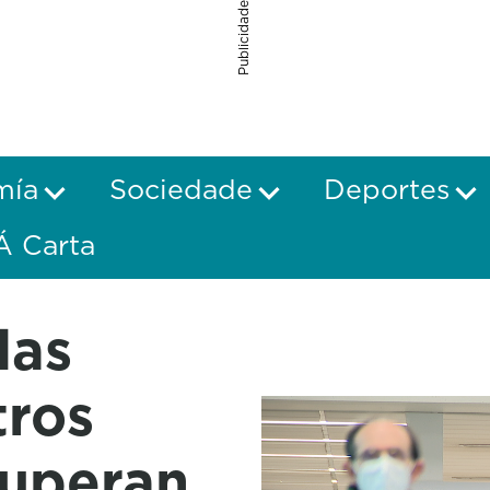
Publicidade
mía
Sociedade
Deportes
Á Carta
das
tros
superan