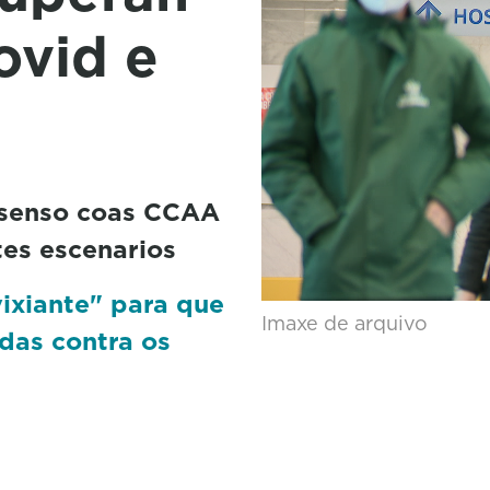
ovid e
nsenso coas CCAA
es escenarios
ixiante" para que
Imaxe de arquivo
das contra os