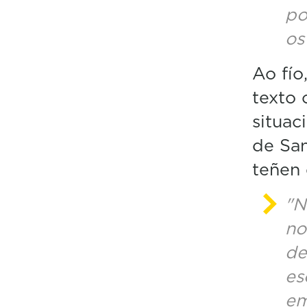
po
os
Ao fío
texto 
situac
de Sa
teñen 
"N
no
de
es
em