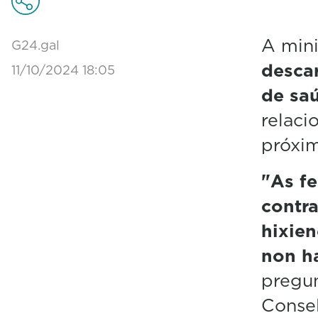
A mini
G24.gal
desca
11/10/2024 18:05
de saú
relaci
próxim
"As f
contra
hixie
non h
pregun
Consel