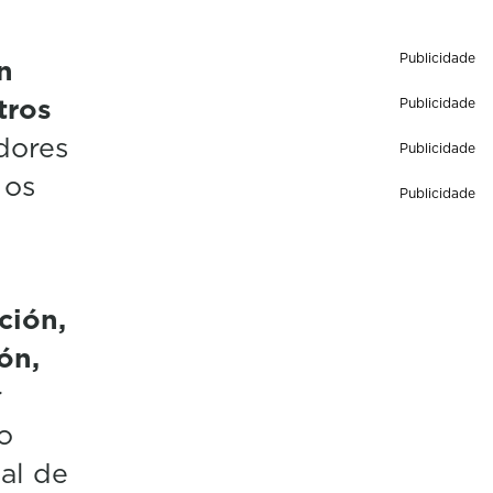
Publicidade
n
tros
Publicidade
dores
Publicidade
 os
Publicidade
ción,
ón,
r
o
nal de