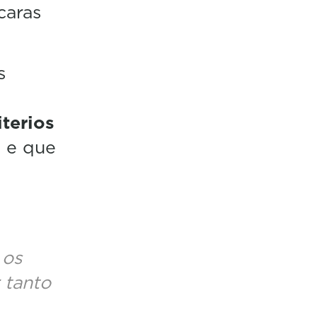
caras
s
iterios
9
e que
 os
 tanto