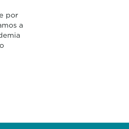
 e por
eamos a
idemia
 o