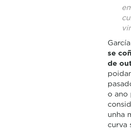
em
cu
vi
Garcí
se coñ
de ou
poidan
pasado
o ano
consid
unha m
curva 