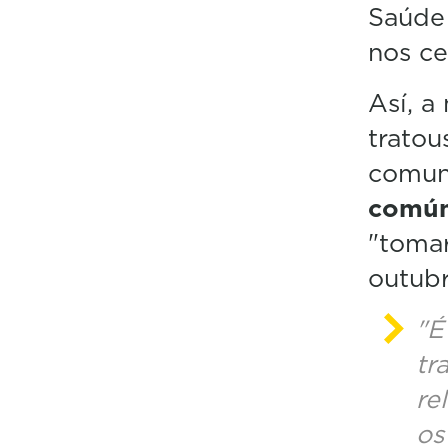
Saúde 
nos ce
Así, a
trato
comun
común
"tomar
outubr
"É
tr
re
os