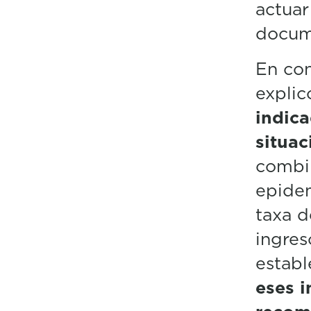
actuar
docume
En con
explic
indica
situa
combin
epidem
taxa d
ingres
estab
eses 