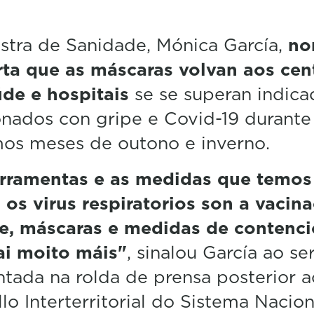
stra de Sanidade, Mónica García,
no
rta que as máscaras volvan aos cen
de e hospitais
se se superan indica
onados con gripe e Covid-19 durante
os meses de outono e inverno.
erramentas e as medidas que temos
 os virus respiratorios son a vacina
ne, máscaras e medidas de contenci
ai moito máis"
, sinalou García ao se
tada na rolda de prensa posterior a
lo Interterritorial do Sistema Nacio