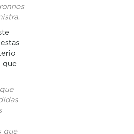
ronnos
istra.
ste
 estas
terio
o que
 que
didas
s
s que