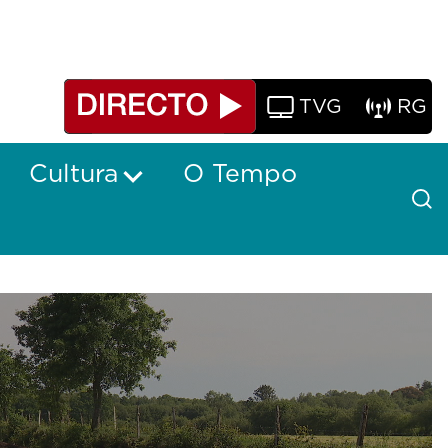
TVG
RG
Cultura
O Tempo