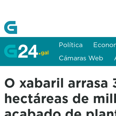
Skip to Main Content
Política
Econo
Cámaras Web
O xabaril arrasa
hectáreas de mil
acabado de plan