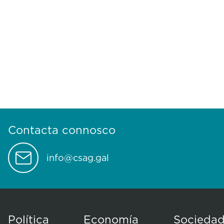
Contacta connosco
info@csag.gal
Política
Economía
Socieda