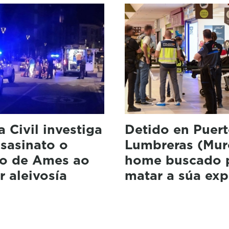
 Civil investiga
Detido en Puer
sasinato o
Lumbreras (Mur
lo de Ames ao
home buscado 
r aleivosía
matar a súa exp