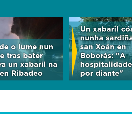
Un xabaril có
nunha sardiñ
de o lume nun
san Xoán en
e tras bater
Boborás: "A
ra un xabaril na
hospitalidade
 en Ribadeo
por diante"