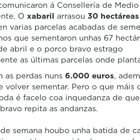
 comunicaron á Consellería de Medio
n
u
nte. O
xabaril
arrasou
30 hectáreas
t
e
n varias parcelas acabadas de seme
s
,
nos que sementaron unhas 67 hectár
8
s
 de abril e o porco bravo estrago
e
ente as últimas parcelas onde plant
c
o
n
n as perdas nuns
6.000 euros
, adem
d
s
e volver sementar. Pero o que máis 
V
o
oda é facelo coa inquedanza de que
l
u
bravo repita as andanzas.
m
e
5
 de semana houbo unha batida de ca
0
%