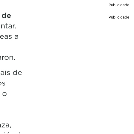
Publicidade
 de
Publicidade
ntar.
eas a
aron.
ais de
os
 o
za,