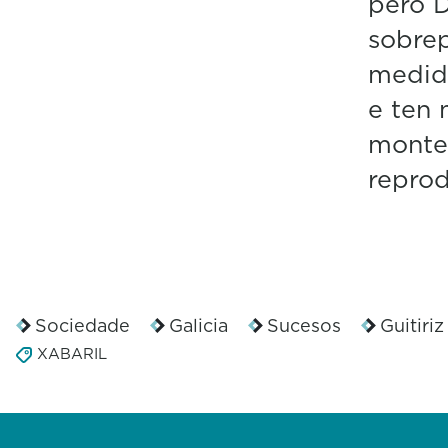
pero D
sobrep
medid
e ten 
montes
repro
Sociedade
Galicia
Sucesos
Guitiriz
XABARIL