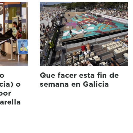
to
Que facer esta fin de
cia) o
semana en Galicia
por
arella