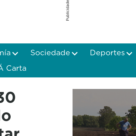
Publicidade
mía
Sociedade
Deportes
Á Carta
 30
lo
tar