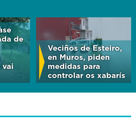
ase
ada de
Veciños de Esteiro,
en Muros, piden
 vai
medidas para
controlar os xabarís