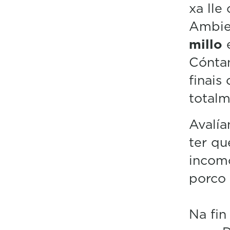
xa lle
Ambie
millo
e
Cónta
finais
totalm
Avalía
ter qu
incom
porco 
Na fin