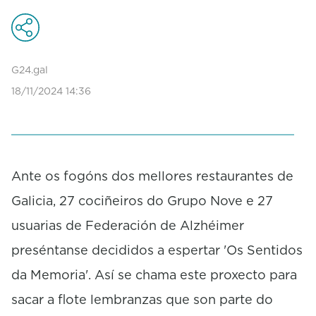
e
c
o
n
d
G24.gal
s
18/11/2024 14:36
o
f
0
s
e
c
o
Ante os fogóns dos mellores restaurantes de
n
Galicia, 27 cociñeiros do Grupo Nove e 27
d
s
usuarias de Federación de Alzhéimer
preséntanse decididos a espertar 'Os Sentidos
da Memoria'. Así se chama este proxecto para
sacar a flote lembranzas que son parte do