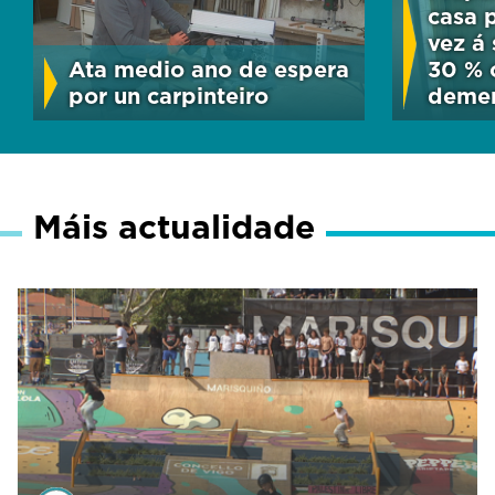
casa 
vez á
Ata medio ano de espera
30 % 
por un carpinteiro
deme
Máis actualidade