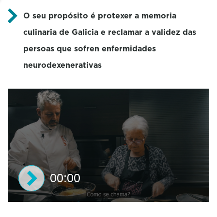
O seu propósito é protexer a memoria
culinaria de Galicia e reclamar a validez das
persoas que sofren enfermidades
neurodexenerativas
00:00
0
s