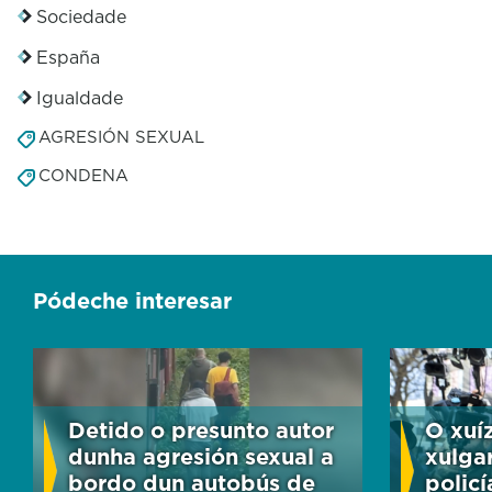
Sociedade
España
Igualdade
AGRESIÓN SEXUAL
CONDENA
Pódeche interesar
Detido o presunto autor
O xuí
dunha agresión sexual a
xulga
bordo dun autobús de
policí