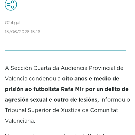
n
d
s
o
G24.gal
f
1
15/06/2026 15:16
m
i
n
u
t
e
A Sección Cuarta da Audiencia Provincial de
,
4
Valencia condenou a
oito anos e medio de
s
e
prisión ao futbolista Rafa Mir por un delito de
c
o
agresión sexual e outro de lesións,
informou o
n
Tribunal Superior de Xustiza da Comunitat
d
s
Valenciana.