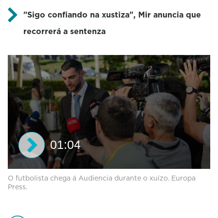
"Sigo confiando na xustiza", Mir anuncia que
recorrerá a sentenza
01:04
0
O futbolista chega á Audiencia durante o xuízo. Europa
s
Press.
e
c
o