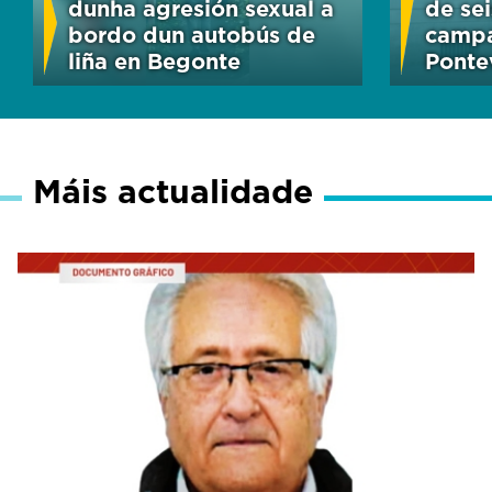
dunha agresión sexual a
de se
bordo dun autobús de
camp
liña en Begonte
Ponte
Máis actualidade