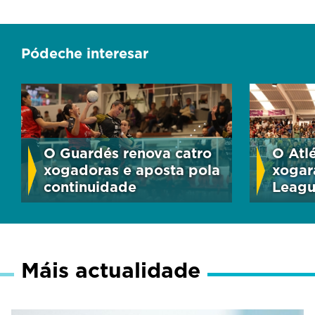
Pódeche interesar
O Guardés renova catro
O Atl
xogadoras e aposta pola
xogar
continuidade
Leag
Máis actualidade