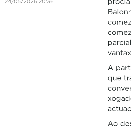
procl
24/05/2026 20:36
Balonm
comezo
comeza
parcia
vantax
A part
que tr
conver
xogado
actuac
Ao de