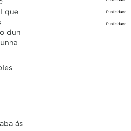
e
al que
Publicidade
s
Publicidade
go dun
cunha
oles
aba ás