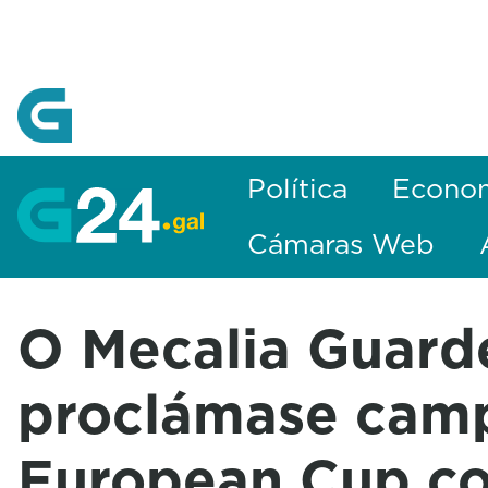
Skip to Main Content
Política
Econo
Cámaras Web
O Mecalia Guard
proclámase cam
European Cup co