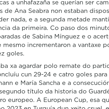
cas a unhafazaña se querían ser cam
s de Ana Seabra non estaban dispos
der nada, e a segunda metade manti
cia da primeira. Co paso dos minuto
aradas de Sabina Mínguez e o acert
e mesmo incrementaron a vantaxe po
z goles.
a xa agardar polo remate do parti
ncluíu cun 29-24 e catro goles para
ann e María Sancha e a consecució
segundo título da historia do Guardé
ro europeo. A European Cup, esa q
no 2023 en Turquía dun xeito cruel, e