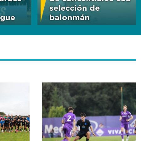
selección de
ague
balonmán