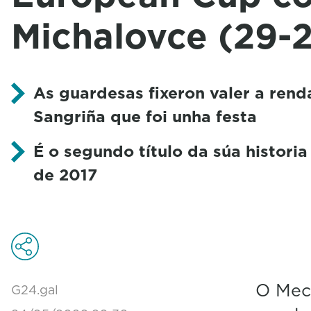
Michalovce (29-
As guardesas fixeron valer a rend
Sangriña que foi unha festa
É o segundo título da súa histori
de 2017
O Meca
G24.gal