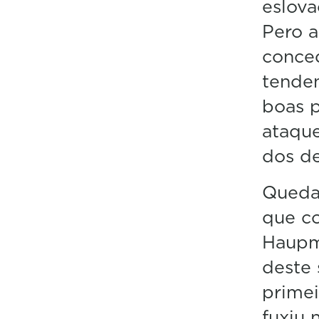
eslova
Pero a
conce
tenden
boas p
ataqu
dos de
Quedab
que co
Haupm
deste 
primei
fuxiu 