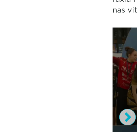
nas vi
0