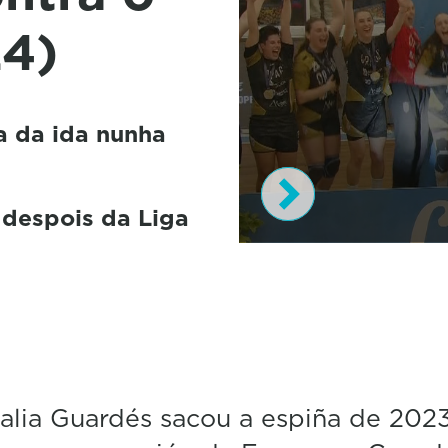
24)
a da ida nunha
a despois da Liga
0
s
e
c
o
n
d
s
o
lia Guardés sacou a espiña de 2023
f
2