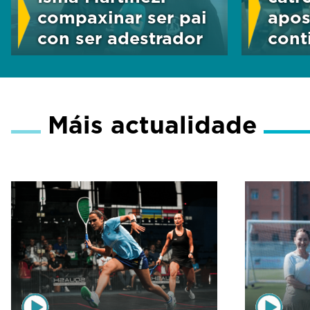
d
compaxinar ser pai
apos
s
V
con ser adestrador
cont
o
l
u
m
e
9
Máis actualidade
0
%