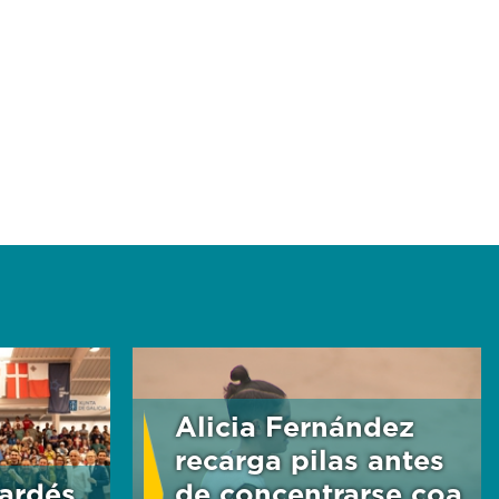
Alicia Fernández
recarga pilas antes
ardés
de concentrarse coa