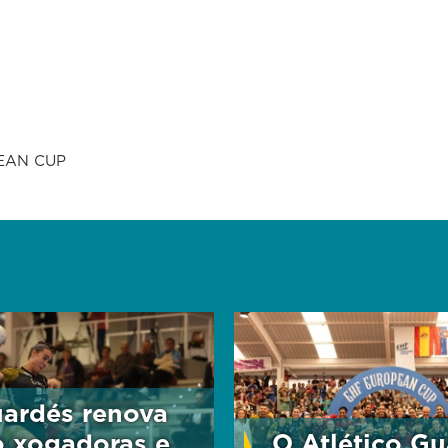
EAN CUP
ardés renova
o xogadoras e
O Atlético Gu