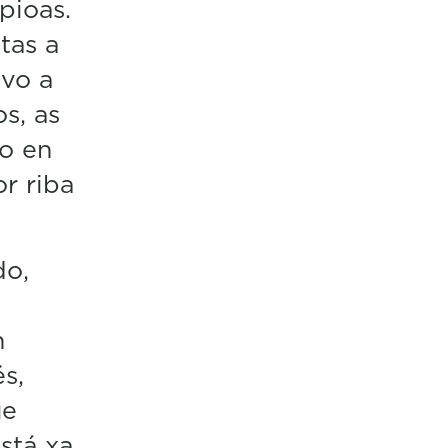
pioas.
tas a
vo a
s, as
o en
r riba
do,
n
s,
ue
stá xa