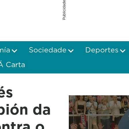
Publicidade
mía
Sociedade
Deportes
Á Carta
és
pión da
ntra o