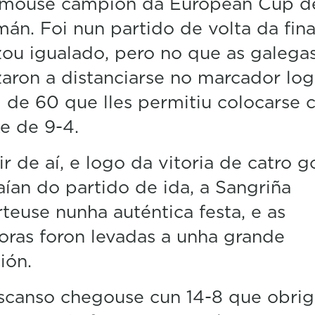
amouse campión da European Cup d
m
án. Foi nun partido de volta da fin
i
n
u igualado, pero no que as galega
u
t
ron a distanciarse no marcador lo
e
s
l de 60 que lles permitiu colocarse 
,
0
e de 9-4.
V
o
ir de aí, e logo da vitoria de catro g
l
u
aían do partido de ida, a Sangriña
m
e
teuse nunha auténtica festa, e as
5
0
ras foron levadas a unha grande
%
ión.
scanso chegouse cun 14-8 que obrig