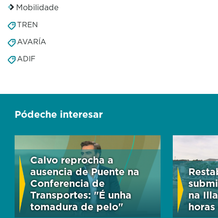
Mobilidade
TREN
AVARÍA
ADIF
Pódeche interesar
Calvo reprocha a
ausencia de Puente na
Resta
Conferencia de
submi
Transportes: "É unha
na Ill
tomadura de pelo"
horas