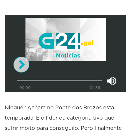
0
s
e
c
o
n
00:00
04:36
d
s
o
f
Ninguén gañara no Ponte dos Brozos esta
4
m
temporada. E o líder da categoría tivo que
i
sufrir moito para conseguilo. Pero finalmente
n