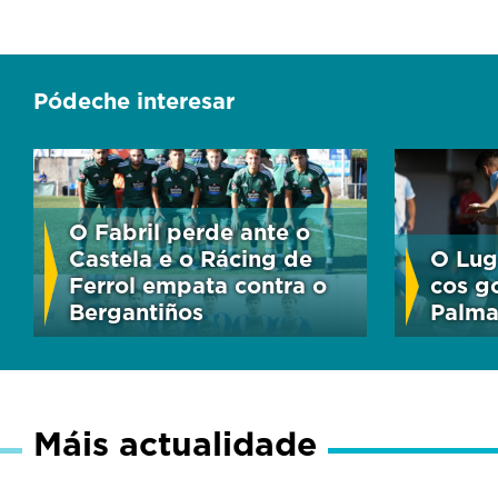
Pódeche interesar
O Fabril perde ante o
Castela e o Rácing de
O Lug
Ferrol empata contra o
cos go
Bergantiños
Palm
Máis actualidade