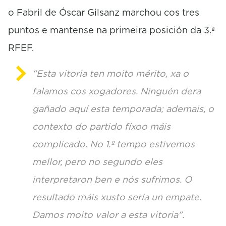
u
o Fabril de Óscar Gilsanz marchou cos tres
t
e
puntos e mantense na primeira posición da 3.ª
s
,
RFEF.
3
6
s
"Esta vitoria ten moito mérito, xa o
e
falamos cos xogadores. Ninguén dera
c
o
gañado aquí esta temporada; ademais, o
n
d
contexto do partido fíxoo máis
s
complicado. No 1.º tempo estivemos
mellor, pero no segundo eles
interpretaron ben e nós sufrimos. O
resultado máis xusto sería un empate.
Damos moito valor a esta vitoria".