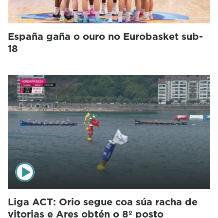
España gaña o ouro no Eurobasket sub-
18
Liga ACT: Orio segue coa súa racha de
vitorias e Ares obtén o 8º posto