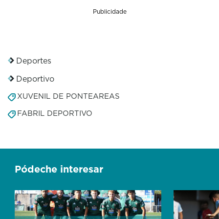
o
n
Publicidade
d
s
Deportes
Deportivo
XUVENIL DE PONTEAREAS
FABRIL DEPORTIVO
Pódeche interesar