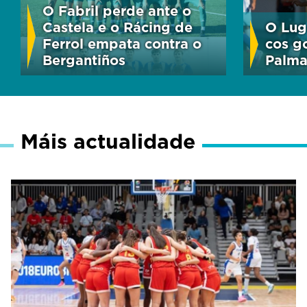
O Fabril perde ante o
Castela e o Rácing de
O Lug
Ferrol empata contra o
cos go
Bergantiños
Palm
Máis actualidade