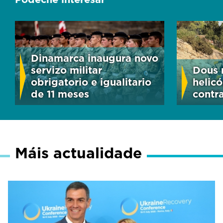
Dinamarca inaugura novo
servizo militar
Dous 
obrigatorio e igualitario
helic
de 11 meses
contr
Máis actualidade