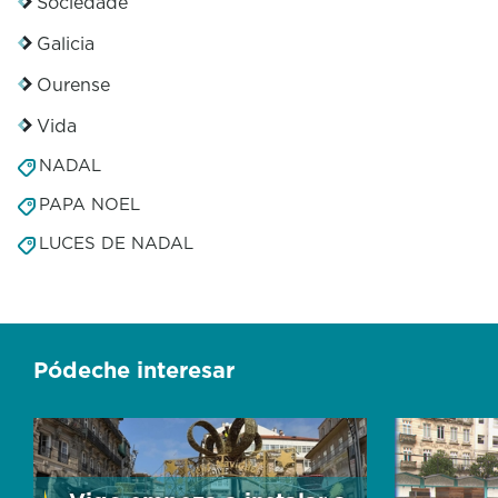
Sociedade
5
6
Galicia
s
e
Ourense
c
o
Vida
n
d
NADAL
s
PAPA NOEL
LUCES DE NADAL
Pódeche interesar