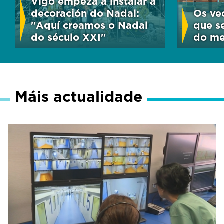
Vigo empeza a instalar a
decoración do Nadal:
Os ve
"Aquí creamos o Nadal
que se
do século XXI"
do me
Máis actualidade