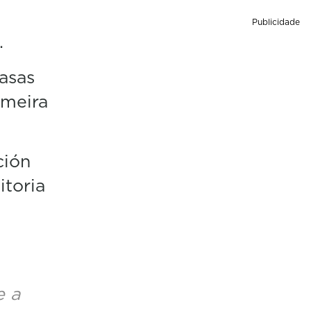
Publicidade
.
asas
imeira
ción
itoria
e a