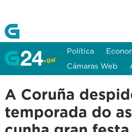
Skip to Main Content
Política
Econo
Cámaras Web
A Coruña despid
temporada do a
cunha gran festa