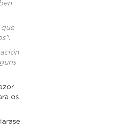
 ben
 que
s".
sación
lgúns
azor
ra os
darase