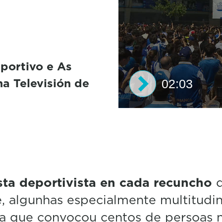
portivo e As
na Televisión de
02:03
0
s
e
c
o
n
d
sta deportivista en cada recuncho
s
o
, algunhas especialmente multitudin
f
2
a que convocou centos de persoas n
m