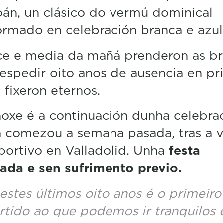
i
án, un clásico do vermú dominical
n
u
ormado en celebración branca e azul
t
e
ce e media da mañá prenderon as br
s
,
espedir oito anos de ausencia en pr
3
s
 fixeron eternos.
e
c
o
oxe é a continuación dunha celebra
n
d
 comezou a semana pasada, tras a v
s
V
ortivo en Valladolid. Unha
festa
o
ada e sen sufrimento previo.
l
u
m
estes últimos oito anos é o primeiro
e
5
rtido ao que podemos ir tranquilos 
0
%