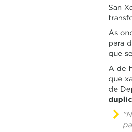
San Xo
transf
Ás on
para d
que se
A de h
que xa
de Dep
duplic
"N
pa