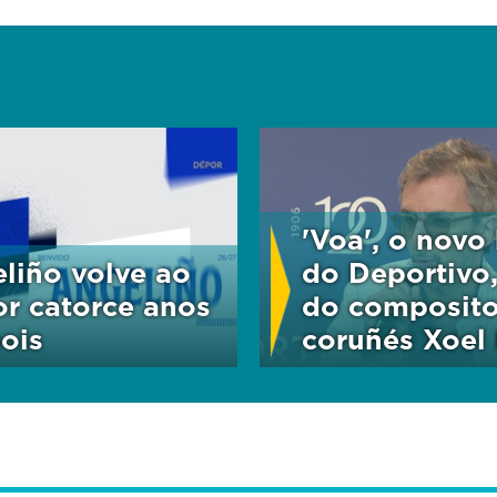
'Voa', o novo
liño volve ao
do Deportivo,
r catorce anos
do composito
ois
coruñés Xoel