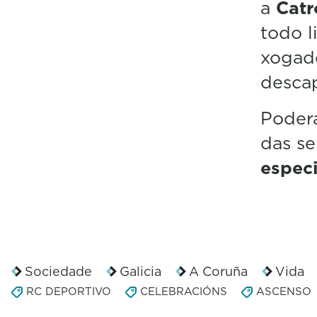
a
Catr
todo l
xogad
desca
Poderá
das se
especi
Sociedade
Galicia
A Coruña
Vida
RC DEPORTIVO
CELEBRACIÓNS
ASCENSO