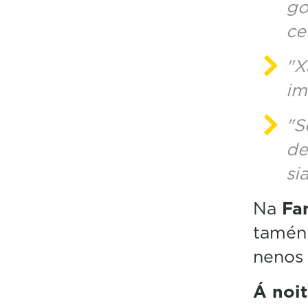
go
ce
"X
im
"S
de
si
Na
Fa
tamén
nenos 
Á noi