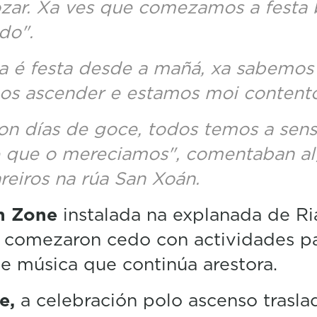
zar. Xa ves que comezamos a festa
do".
a é festa desde a mañá, xa sabemos
os ascender e estamos moi contento
on días de goce, todos temos a sen
 que o mereciamos", comentaban a
areiros na rúa San Xoán.
n Zone
instalada na explanada de Ri
 comezaron cedo con actividades pa
e música que continúa arestora.
te,
a celebración polo ascenso trasla