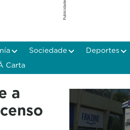
Publicidade
mía
Sociedade
Deportes
Á Carta
e a
scenso