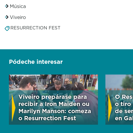
Música
Viveiro
RESURRECTION FEST
Pódeche interesar
Viveiro prepárase para
O Res
recibir a Iron Maiden ou
o tiro
Marilyn Manson: comeza
de se
o Resurrection Fest
en Gal