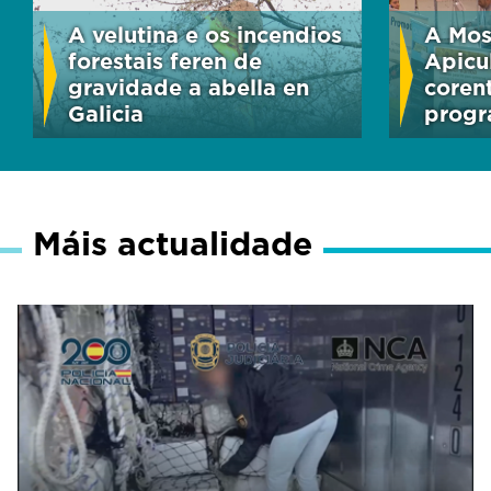
A velutina e os incendios
A Mos
forestais feren de
Apicu
gravidade a abella en
coren
Galicia
progr
Máis actualidade