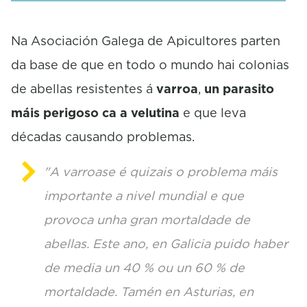
e
c
o
Na Asociación Galega de Apicultores parten
n
da base de que en todo o mundo hai colonias
d
s
de abellas resistentes á
varroa
,
un parasito
máis perigoso ca a velutina
e que leva
décadas causando problemas.
"A varroase é quizais o problema máis
importante a nivel mundial e que
provoca unha gran mortaldade de
abellas. Este ano, en Galicia puido haber
de media un 40 % ou un 60 % de
mortaldade. Tamén en Asturias, en