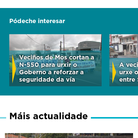
Pódeche interesar
Veciños de Mos cortan a
N-550 para urxir o
A vec
Goberno a reforzar a
urxe 
seguridade da vía
entre
Máis actualidade