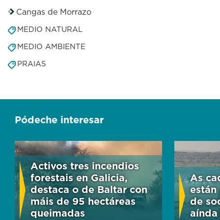
Cangas de Morrazo
MEDIO NATURAL
MEDIO AMBIENTE
PRAIAS
Pódeche interesar
Activos tres incendios
forestais en Galicia,
As cad
destaca o de Baltar con
están
máis de 95 hectáreas
de so
queimadas
aínda