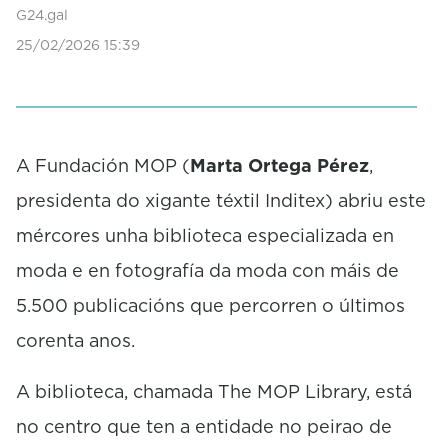
d
G24.gal
s
25/02/2026 15:39
o
f
0
s
e
c
o
A Fundación MOP (
Marta Ortega Pérez
,
n
presidenta do xigante téxtil Inditex) abriu este
d
s
mércores unha biblioteca especializada en
moda e en fotografía da moda con máis de
5.500 publicacións que percorren o últimos
corenta anos.
A biblioteca, chamada The MOP Library, está
no centro que ten a entidade no peirao de