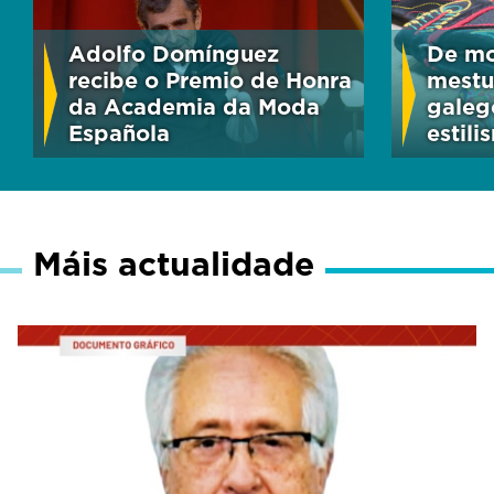
Adolfo Domínguez
De mod
recibe o Premio de Honra
mestu
da Academia da Moda
galeg
Española
estili
Máis actualidade