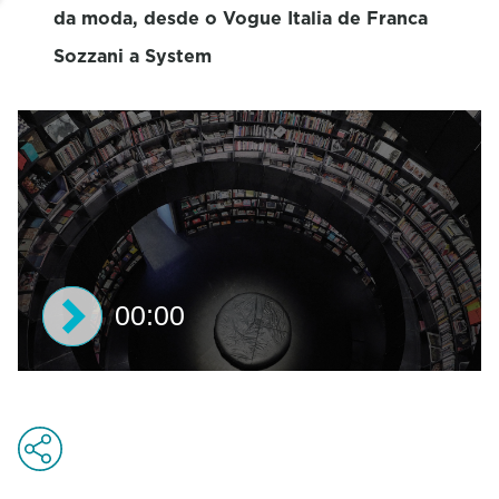
da moda, desde o Vogue Italia de Franca
Sozzani a System
00:00
0
s
e
c
o
n