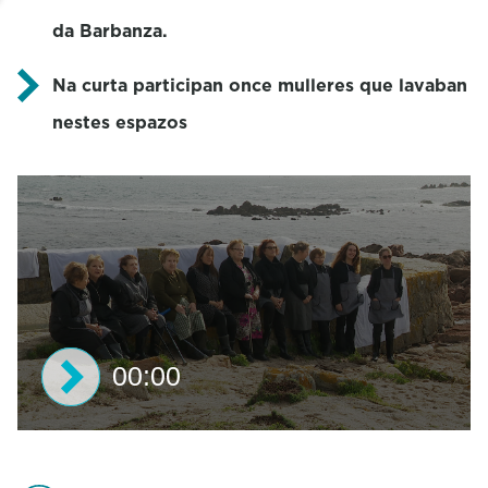
da Barbanza.
Na curta participan once mulleres que lavaban
nestes espazos
00:00
0
s
e