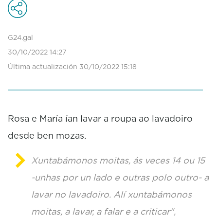
c
o
n
d
G24.gal
s
30/10/2022 14:27
o
f
Última actualización 30/10/2022 15:18
0
s
e
c
o
Rosa e María ían lavar a roupa ao lavadoiro
n
d
desde ben mozas.
s
Xuntabámonos moitas, ás veces 14 ou 15
-unhas por un lado e outras polo outro- a
lavar no lavadoiro. Alí xuntabámonos
moitas, a lavar, a falar e a criticar",