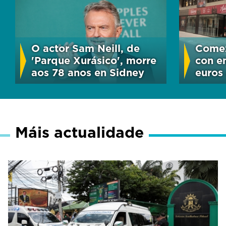
O actor Sam Neill, de
Comez
'Parque Xurásico', morre
con e
aos 78 anos en Sidney
euros
Máis actualidade