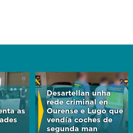
Desartellan unha
e
rede criminal en
enta as
Ourense e Lugo que
dades
vendía coches de
segunda man