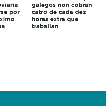
oviaria
galegos non cobran
rse por
catro de cada dez
óximo
horas extra que
na
traballan