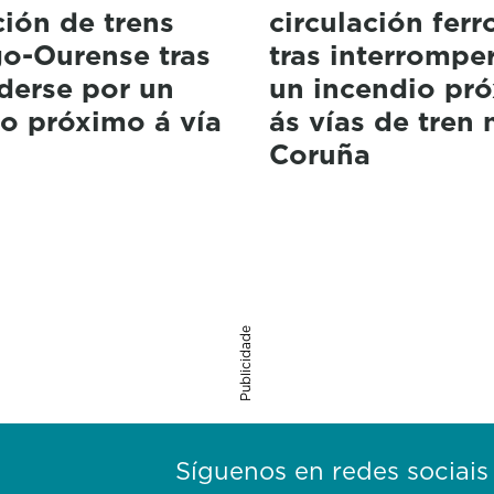
ción de trens
circulación ferr
go-Ourense tras
tras interrompe
derse por un
un incendio pr
o próximo á vía
ás vías de tren 
Coruña
Publicidade
Síguenos en redes sociais