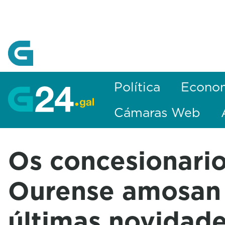
Skip to Main Content
Política
Econo
Cámaras Web
Os concesionari
Ourense amosan
últimas novidad