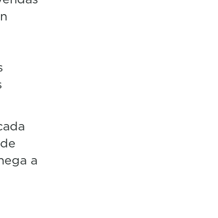
án
s
s
cada
ade
hega a