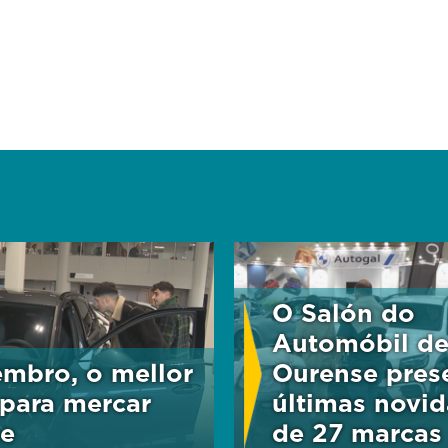
O Salón do
Automóbil d
mbro, o mellor
Ourense pres
para mercar
últimas novi
e
de 27 marcas