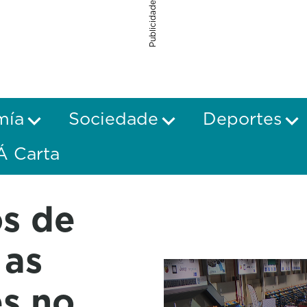
Publicidade
mía
Sociedade
Deportes
Á Carta
os de
 as
es no