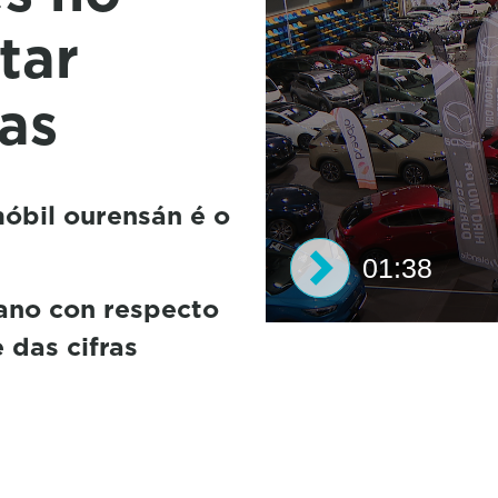
tar
as
óbil ourensán é o
01:38
ano con respecto
0
 das cifras
seconds
of
1
minute,
38
seconds
Volume
50%