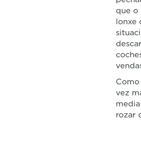
que o 
lonxe 
situac
descar
coches
vendas
Como 
vez má
media 
rozar 