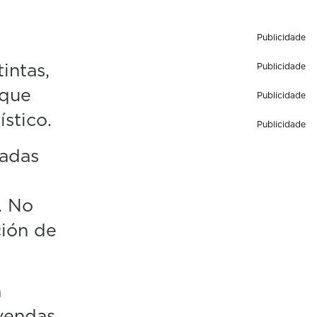
Publicidade
intas,
Publicidade
 que
Publicidade
stico.
Publicidade
zadas
. No
ión de
a
vendas