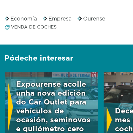
Economía
Empresa
Ourense
VENDA DE COCHES
Pódeche interesar
Expourense acolle
unha nova edición
do Car Outlet para
vehículos de
Dece
ocasión, seminovos
mes 
e quilómetro cero
coch