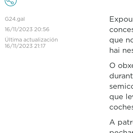
Expour
G24.gal
conces
16/11/2023 20:56
que no
Última actualización
16/11/2023 21:17
hai n
O obxe
durant
semic
que l
coches
A patr
pechar