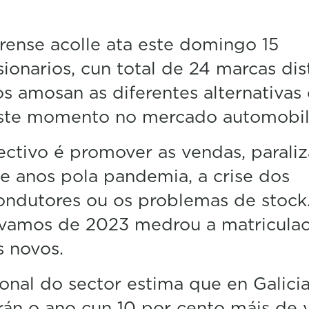
ense acolle ata este domingo 15
ionarios, cun total de 24 marcas dist
s amosan as diferentes alternativas
este momento no mercado automobilí
ctivo é promover as vendas, parali
e anos pola pandemia, a crise dos
ondutores ou os problemas de stock
evamos de 2023 medrou a matriculac
 novos.
onal do sector estima que en Galici
án o ano cun 10 por cento máis de 