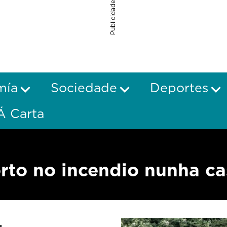
Publicidade
mía
Sociedade
Deportes
Á Carta
rto no incendio nunha ca