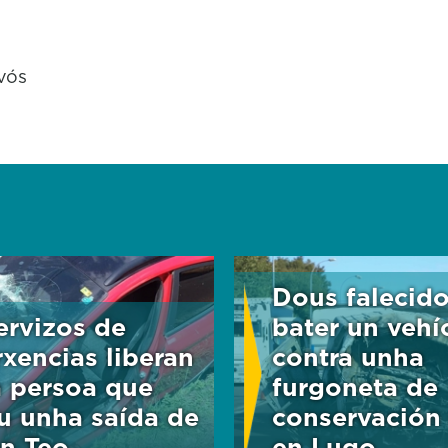
vós
Dous falecid
ervizos de
bater un vehí
xencias liberan
contra unha
 persoa que
furgoneta de
iu unha saída de
conservación
en Teo
en Lugo