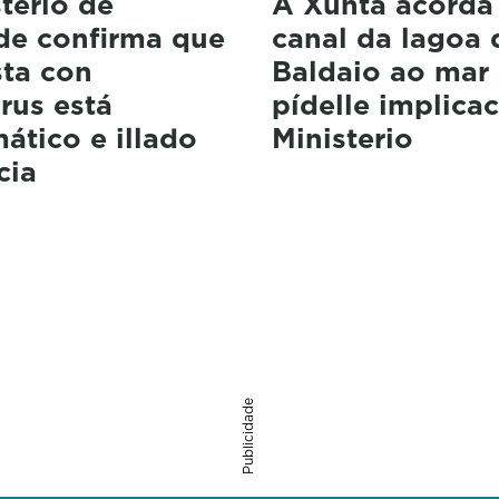
terio de
A Xunta acorda 
de confirma que
canal da lagoa 
sta con
Baldaio ao mar
rus está
pídelle implica
ático e illado
Ministerio
cia
Publicidade