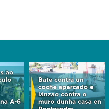
os ao
culo
Bate contra un
coche aparcado e
lánzao contra o
 na A-6
muro dunha casa en
Pontevedra