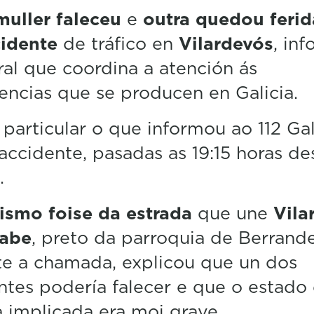
muller faleceu
e
outra quedou ferid
idente
de tráfico en
Vilardevós
, in
ral que coordina a atención ás
ncias que se producen en Galicia.
 particular o que informou ao 112 Gal
accidente, pasadas as 19:15 horas de
.
rismo foise da estrada
que une
Vila
rabe
, preto da parroquia de Berrande
e a chamada, explicou que un dos
tes podería falecer e que o estado
 implicada era moi grave.