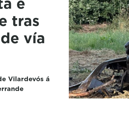
ta e
e tras
 de vía
e Vilardevós á
errande