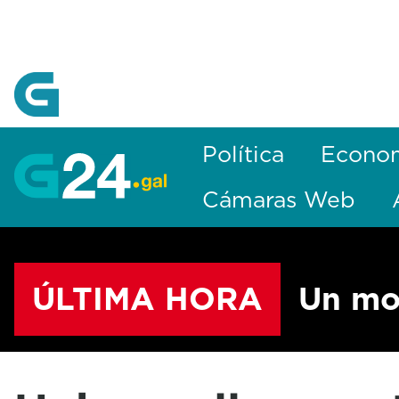
Skip to Main Content
Política
Econo
Cámaras Web
ÚLTIMA HORA
Un mo