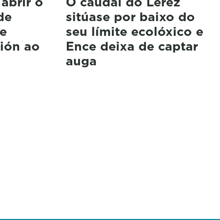
abrir o
O caudal do Lérez
de
sitúase por baixo do
 e
seu límite ecolóxico e
ción ao
Ence deixa de captar
auga