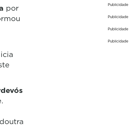
Publicidade
a
por
formou
Publicidade
Publicidade
Publicidade
icia
ste
rdevós
.
 doutra