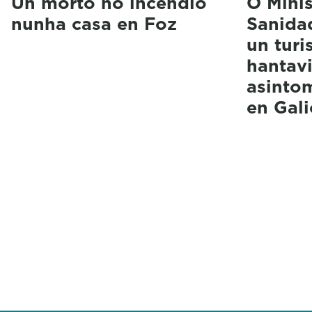
Un morto no incendio
O Minis
nunha casa en Foz
Sanida
un turi
hantavi
asintom
en Gali