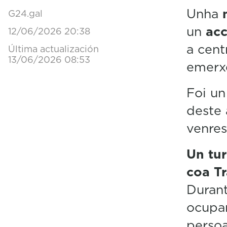
Unha
G24.gal
un
acc
12/06/2026 20:38
a cent
Última actualización
13/06/2026 08:53
emerxe
Foi un
deste 
venres
Un tu
coa T
Durant
ocupan
persoa