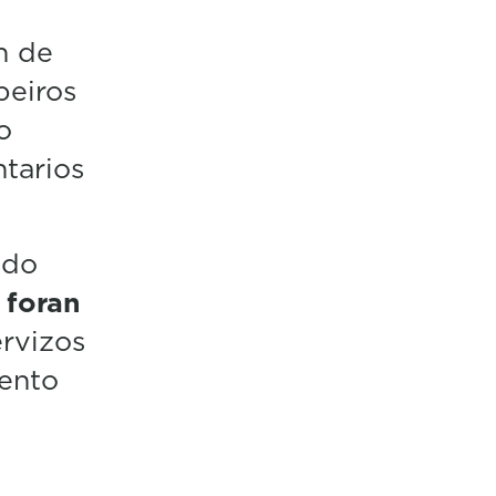
n de
beiros
o
tarios
 do
 foran
ervizos
mento