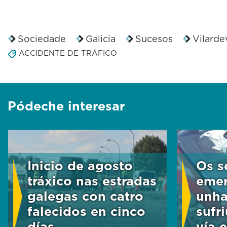
Sociedade
Galicia
Sucesos
Vilarde
ACCIDENTE DE TRÁFICO
Pódeche interesar
Inicio de agosto
Os s
tráxico nas estradas
emer
galegas con catro
unha
falecidos en cinco
sufr
días
vía 