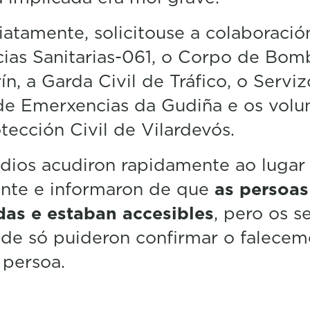
atamente, solicitouse a colaboració
ias Sanitarias-061, o Corpo de Bom
ín, a Garda Civil de Tráfico, o Serviz
de Emerxencias da Gudiña e os volun
tección Civil de Vilardevós.
dios acudiron rapidamente ao lugar
ente e informaron de que
as persoas
das e estaban accesibles
, pero os s
de só puideron confirmar o falece
 persoa.