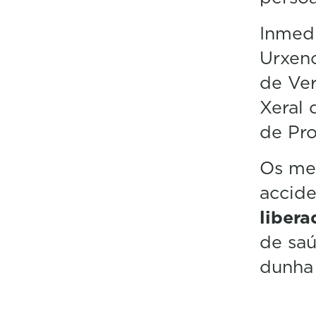
Inmedi
Urxenc
de Ver
Xeral 
de Pro
Os me
accid
libera
de saú
dunha