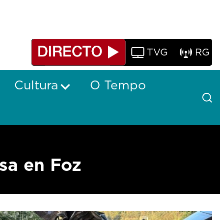
TVG
RG
Cultura
O Tempo
sa en Foz