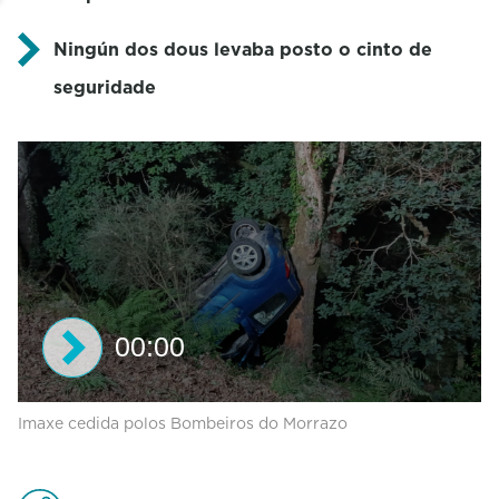
Ningún dos dous levaba posto o cinto de
seguridade
00:00
0
Imaxe cedida polos Bombeiros do Morrazo
s
e
c
o