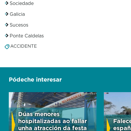
Sociedade
Galicia
Sucesos
Ponte Caldelas
ACCIDENTE
Pódeche interesar
Dúas menores
hospitalizadas ao fallar
Falec
unha atracción da festa
españ