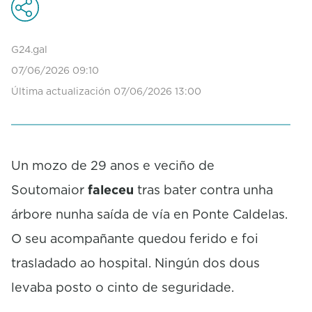
n
d
s
G24.gal
o
f
07/06/2026 09:10
0
Última actualización 07/06/2026 13:00
s
e
c
o
n
d
Un mozo de 29 anos e veciño de
s
Soutomaior
faleceu
tras bater contra unha
árbore nunha saída de vía en Ponte Caldelas.
O seu acompañante quedou ferido e foi
trasladado ao hospital. Ningún dos dous
levaba posto o cinto de seguridade.