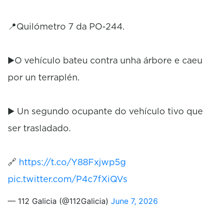
📍Quilómetro 7 da PO-244.
▶️O vehículo bateu contra unha árbore e caeu
por un terraplén.
▶️ Un segundo ocupante do vehículo tivo que
ser trasladado.
🔗
https://t.co/Y88Fxjwp5g
pic.twitter.com/P4c7fXiQVs
— 112 Galicia (@112Galicia)
June 7, 2026