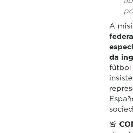
ab
po
A misi
federa
especi
da ing
fútbol
insist
repres
Españo
socie
🚨 𝗖𝗢