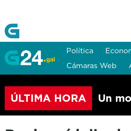
Skip to Main Content
Política
Econo
Cámaras Web
ÚLTIMA HORA
Un mo