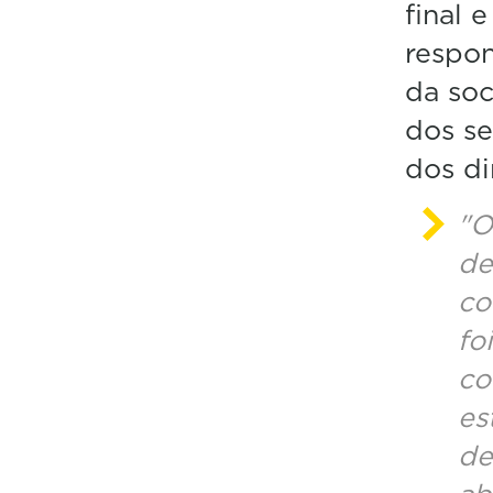
final 
respon
da soc
dos se
dos di
"O
de
co
fo
co
es
de