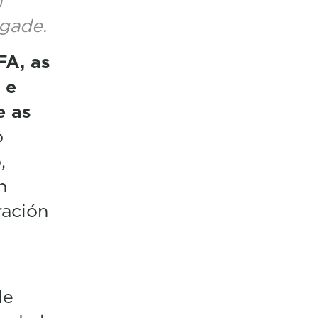
n
ngade.
FA,
as
 e
e as
o
,
n
ración
de