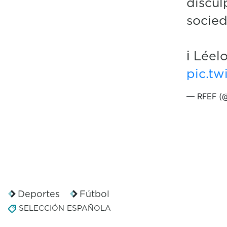
discul
socied
ℹ️ Léel
pic.t
— RFEF (@
Deportes
Fútbol
SELECCIÓN ESPAÑOLA