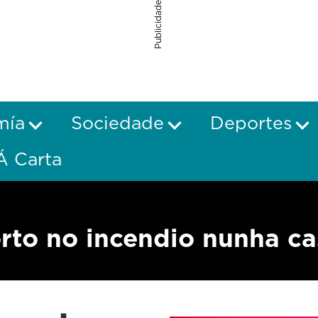
Publicidade
mía
Sociedade
Deportes
Á Carta
rto no incendio nunha ca