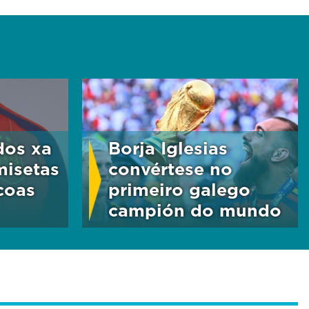
dos xa
Borja Iglesias
misetas
convértese no
coas
primeiro galego
campión do mundo