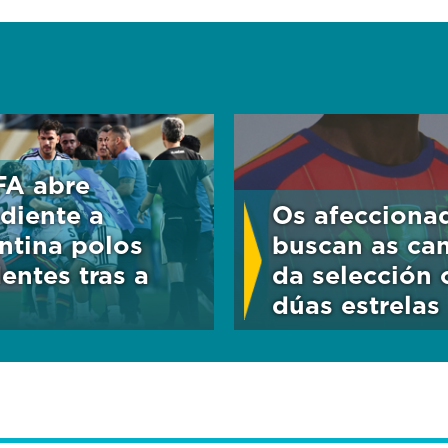
FA abre
diente a
Os afecciona
ntina polos
buscan as ca
dentes tras a
da selección 
dúas estrelas