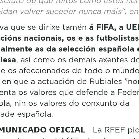
soluto de que feitos como estes no
idan volver suceder nunca máis", e
va que se dirixe tamén
á FIFA, a UE
cións nacionais, os e as futbolistas
almente as da selección española 
lesa
, así como os demais axentes d
 e os afeccionados de todo o mundo
e en que a actuación de Rubiales "no
enta os valores que defende a Fede
la, nin os valores do conxunto da
dade española.
𝗠𝗨𝗡𝗜𝗖𝗔𝗗𝗢 𝗢𝗙𝗜𝗖𝗜𝗔𝗟 | La RFEF pi