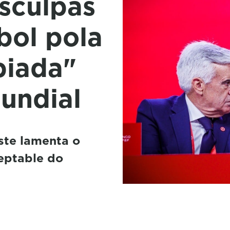
sculpas
bol pola
piada"
undial
ste lamenta o
eptable do