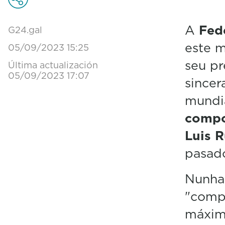
A
Fede
G24.gal
este m
05/09/2023 15:25
seu pr
Última actualización
05/09/2023 17:07
sincer
mundia
compo
Luis R
pasado
Nunha 
"comp
máximo