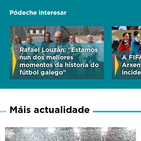
Pódeche interesar
Rafael Louzán: "Estamos
nun dos mellores
A FIF
momentos da historia do
Arxen
fútbol galego"
incide
Máis actualidade