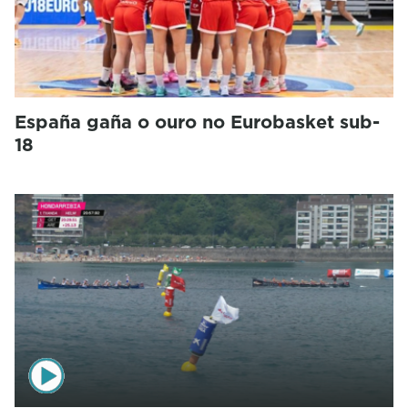
España gaña o ouro no Eurobasket sub-
18