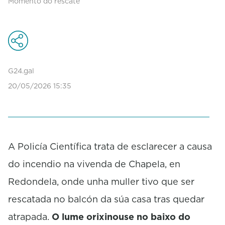
Momento do rescate
s
e
c
o
n
d
s
G24.gal
o
f
20/05/2026 15:35
0
s
e
c
o
n
A Policía Científica trata de esclarecer a causa
d
s
do incendio na vivenda de Chapela, en
Redondela, onde unha muller tivo que ser
rescatada no balcón da súa casa tras quedar
atrapada.
O lume orixinouse no baixo do