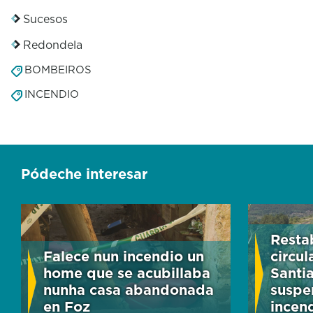
Sucesos
Redondela
BOMBEIROS
INCENDIO
Pódeche interesar
Resta
Falece nun incendio un
circul
home que se acubillaba
Santi
nunha casa abandonada
suspe
en Foz
incen