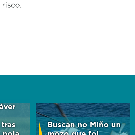
risco.
áver
tras
Buscan no Miño un
o pola
mozo que foi