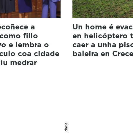
ecoñece a
Un home é eva
como fillo
en helicóptero t
vo e lembra o
caer a unha pis
culo coa cidade
baleira en Crec
viu medrar
Publicidade