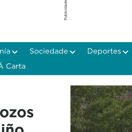
Publicidade
mía
Sociedade
Deportes
Á Carta
ozos
Miño