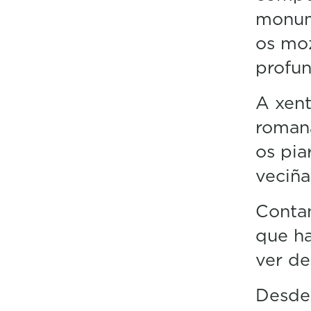
monum
os mo
profun
A xen
roman
os pia
veciña
Contan
que ha
ver de
Desde 