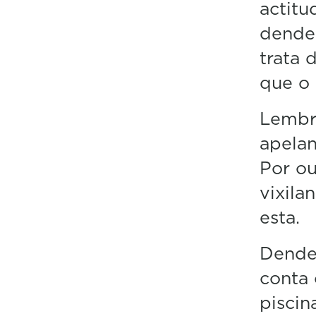
actitu
dende 
trata 
que o 
Lembra
apelan
Por ou
vixila
esta.
Dende 
conta
piscin