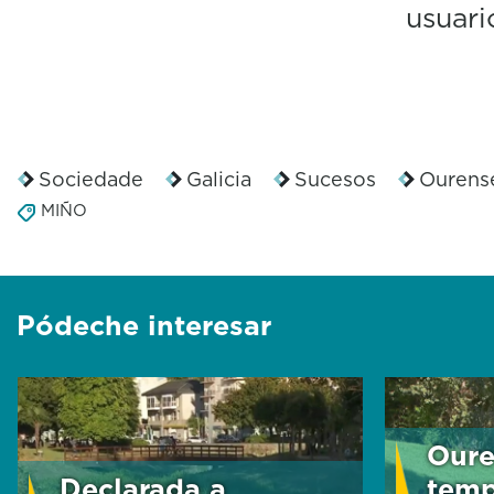
usuari
Sociedade
Galicia
Sucesos
Ourens
MIÑO
Pódeche interesar
Oure
Declarada a
temp