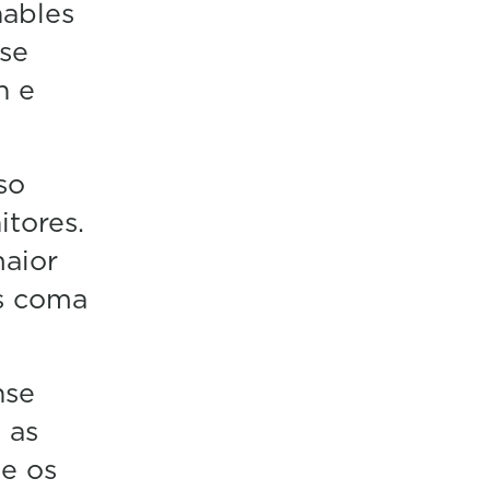
nables
se
n e
so
itores.
maior
ns coma
nse
 as
de os