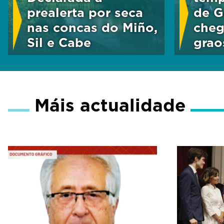
prealerta por seca
de G
nas concas do Miño,
cheg
Sil e Cabe
grao
Máis actualidade