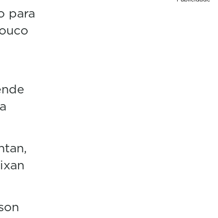
o para
pouco
ende
 a
ntan,
ixan
 son