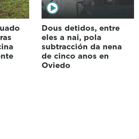
cuado
Dous detidos, entre
ras
eles a nai, pola
cina
subtracción da nena
ente
de cinco anos en
Oviedo