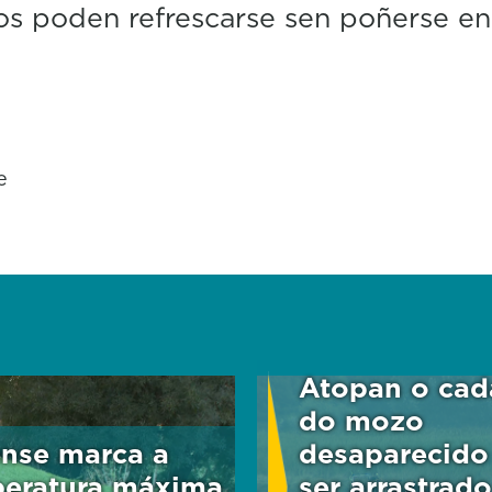
os poden refrescarse sen poñerse en 
e
Atopan o cad
do mozo
nse marca a
desaparecido 
eratura máxima
ser arrastrad