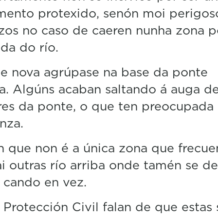
n
ento protexido, senón moi perigos
u
t
zos no caso de caeren nunha zona 
e
,
da do río.
5
5
te nova agrúpase na base da ponte
s
e
a. Algúns acaban saltando á auga d
c
o
res da ponte, o que ten preocupada
n
d
nza.
s
V
 que non é a única zona que frecue
o
l
i outras río arriba onde tamén se de
u
m
 cando en vez.
e
5
0
Protección Civil falan de que estas
%