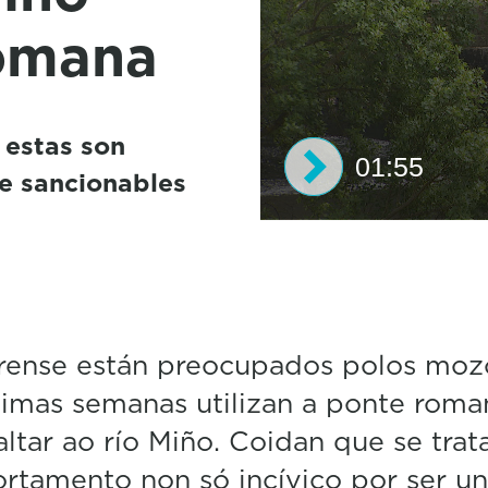
romana
 estas son
01:55
 e sancionables
0
s
e
c
o
n
d
rense están preocupados polos moz
s
timas semanas utilizan a ponte roma
o
f
altar ao río Miño. Coidan que se trat
1
m
tamento non só incívico por ser un
i