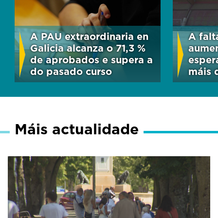
A PAU extraordinaria en
A fal
Galicia alcanza o 71,3 %
aumen
de aprobados e supera a
esper
do pasado curso
máis 
Máis actualidade