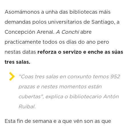
c
o
Asomámonos a unha das bibliotecas máis
n
d
demandas polos universitarios de Santiago, a
s
Concepción Arenal.
A Conchi
abre
practicamente todos os días do ano pero
nestas datas
reforza o servizo e enche as súas
tres salas.
"Coas tres salas en conxunto temos 952
prazas e nestes momentos están
cubertas", explica o bibliotecario Antón
Ruibal.
Esta fin de semana e a que vén son as que