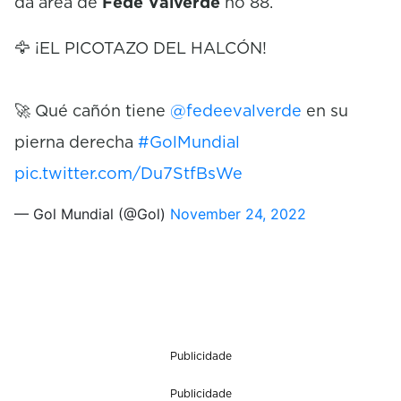
da área de
Fede Valverde
no 88.
🦅 ¡EL PICOTAZO DEL HALCÓN!
🚀 Qué cañón tiene
@fedeevalverde
en su
pierna derecha
#GolMundial
pic.twitter.com/Du7StfBsWe
— Gol Mundial (@Gol)
November 24, 2022
Publicidade
Publicidade