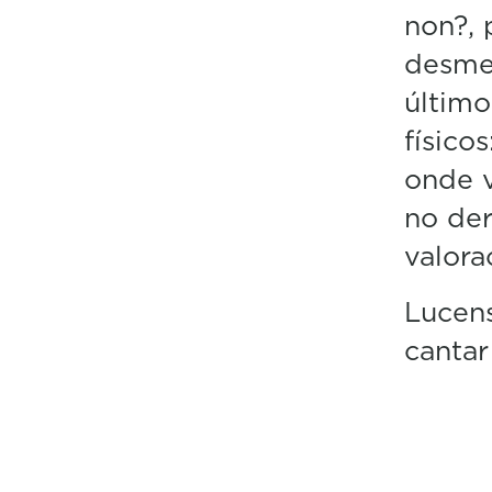
non?,
desmen
último
físico
onde v
no der
valora
Lucens
cantar 