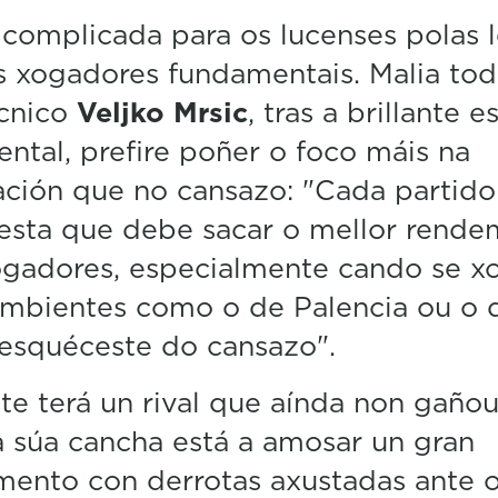
i
n
 complicada para os lucenses polas l
u
s xogadores fundamentais. Malia tod
t
e
écnico
Veljko Mrsic
, tras a brillante e
,
3
ental, prefire poñer o foco máis na
8
s
ción que no cansazo: "Cada partido
e
c
esta que debe sacar o mellor rend
o
n
ogadores, especialmente cando se x
d
ambientes como o de Palencia ou o 
s
V
esquéceste do cansazo".
o
l
u
te terá un rival que aínda non gañou
m
e
 súa cancha está a amosar un gran
5
0
ento con derrotas axustadas ante 
%