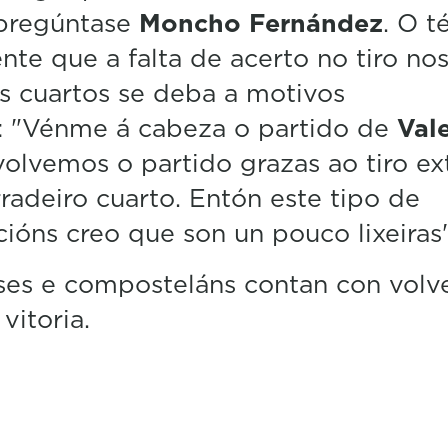
 pregúntase
Moncho Fernández
. O t
te que a falta de acerto no tiro no
s cuartos se deba a motivos
s: "Vénme á cabeza o partido de
Val
olvemos o partido grazas ao tiro ex
radeiro cuarto. Entón este tipo de
cións creo que son un pouco lixeiras"
es e composteláns contan con volve
vitoria.