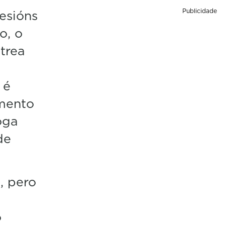
esións
Publicidade
o, o
strea
 é
emento
oga
de
, pero
o