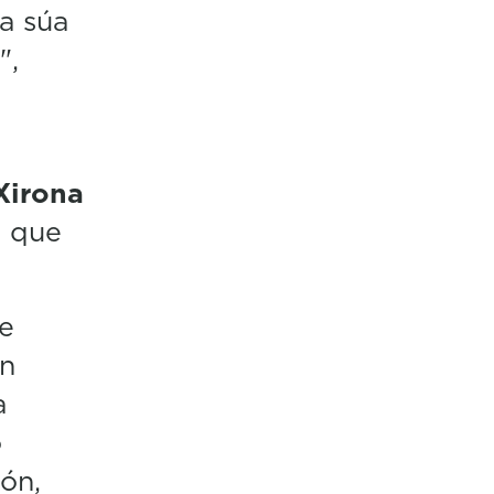
a súa
",
Xirona
o que
de
an
a
o
ón,