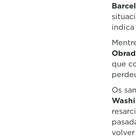
Barce
situac
indica
Mentre
Obrad
que co
perdeu
Os san
Wash
resarc
pasad
volver