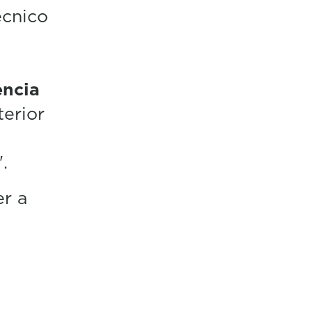
écnico
s
encia
terior
.
r a