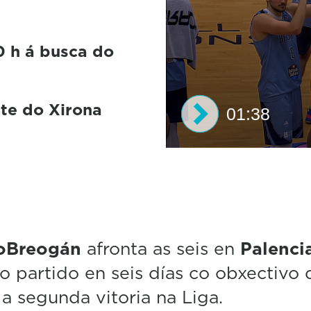
0 h á busca do
nte do Xirona
01:38
0
s
e
c
o
n
d
oBreogán
afronta as seis en
Palenci
s
o
ro partido en seis días co obxectivo 
f
1
a segunda vitoria na Liga.
m