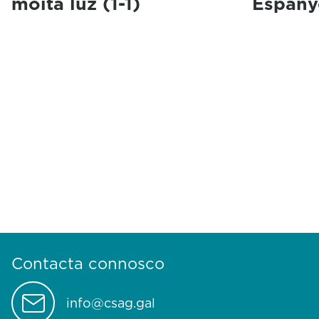
moita luz (1-1)
Espany
Contacta connosco
info@csag.gal