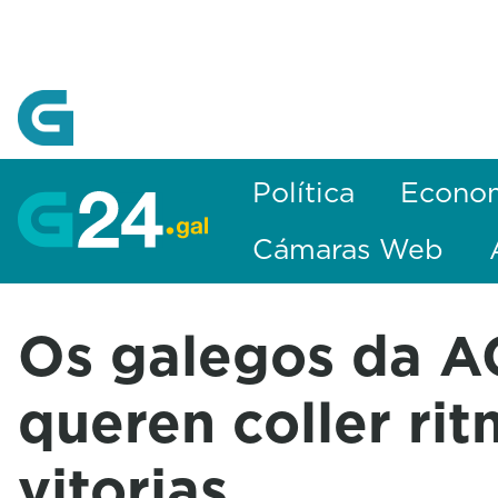
Skip to Main Content
Política
Econo
Cámaras Web
Os galegos da 
queren coller ri
vitorias