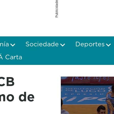
Publicidade
mía
Sociedade
Deportes
Á Carta
ACB
tmo de