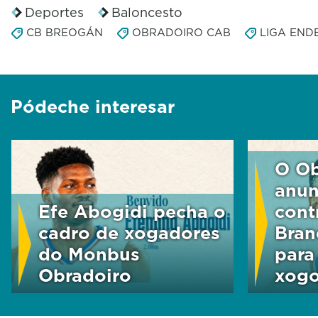
Deportes
Baloncesto
CB BREOGÁN
OBRADOIRO CAB
LIGA END
Pódeche interesar
O Ob
anun
Efe Abogidi pecha o
cont
cadro de xogadores
Bran
do Monbus
para
Obradoiro
xog