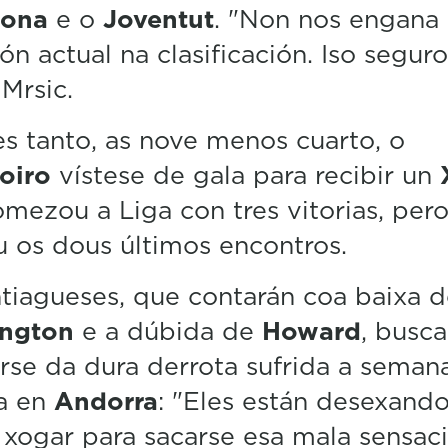
lona
e o
Joventut
. "Non nos engana 
ión actual na clasificación. Iso seguro
 Mrsic.
s tanto, as nove menos cuarto, o
oiro
vístese de gala para recibir un
mezou a Liga con tres vitorias, per
 os dous últimos encontros.
tiagueses, que contarán coa baixa 
ington
e a dúbida de
Howard
, busc
irse da dura derrota sufrida a seman
a en
Andorra
: "Eles están desexand
 xogar para sacarse esa mala sensaci