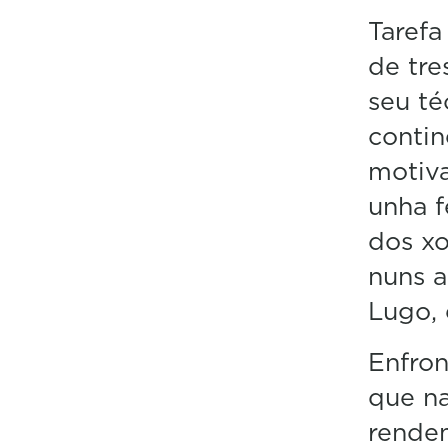
Tarefa
de tre
seu t
contin
motiva
unha f
dos x
nuns 
Lugo, 
Enfron
que na
rendem