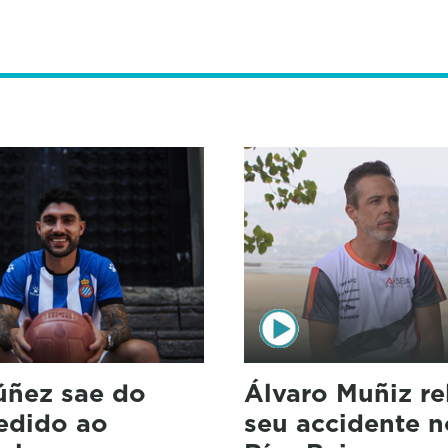
úñez sae do
Álvaro Muñiz re
cedido ao
seu accidente n