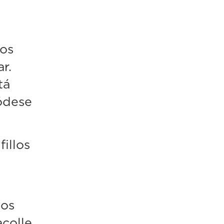
dos
r.
tá
ódese
fillos
 os
acolle