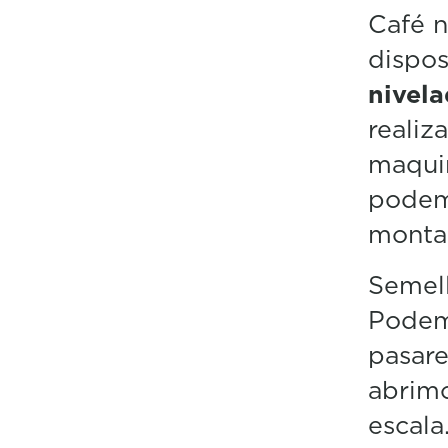
Café n
dispos
nivel
realiz
maquin
podemo
montar
Semel
Podemo
pasare
abrimo
escala