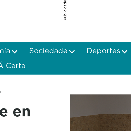
Publicidade
mía
Sociedade
Deportes
Á Carta
r
e en