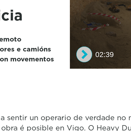
icia
remoto
dores e camións
02:39
 con movementos
0
s
e
c
o
n
d
s
a sentir un operario de verdade no
o
f
obra é posible en Vigo. O Heavy D
2