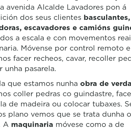
m
a avenida Alcalde Lavadores pon á
i
n
ición dos seus clientes
basculantes,
u
t
adoras, escavadores e camións guin
e
s
ados a escala e con movementos rea
,
aria. Móvense por control remoto e
3
9
s facer recheos, cavar, recoller pe
s
e
 unha pasarela.
c
o
n
la que estamos nunha
obra de verd
d
s
s coller pedras co guindastre, fac
V
la de madeira ou colocar tubaxes. S
o
l
s plano vemos que se trata dunha o
u
m
. A
maquinaria
móvese como a de
e
5