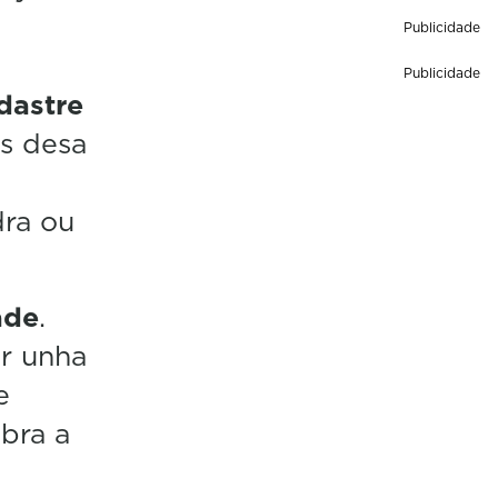
Publicidade
Publicidade
dastre
is desa
dra ou
ade
.
er unha
e
bra a