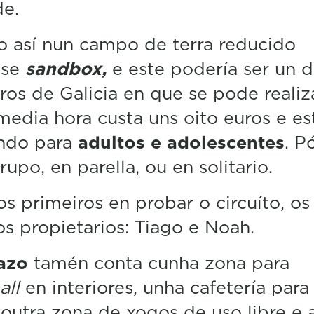
de.
0
%
 así nun campo de terra reducido
ase
sandbox,
e este podería ser un 
ros de Galicia en que se pode realiza
edia hora custa uns oito euros e es
ndo para
adultos e adolescentes
. P
grupo, en parella, ou en solitario.
os primeiros en probar o circuíto, os 
s propietarios: Tiago e Noah.
azo
tamén conta cunha zona para
all
en interiores, unha cafetería para
 outra zona de xogos de uso libre e 