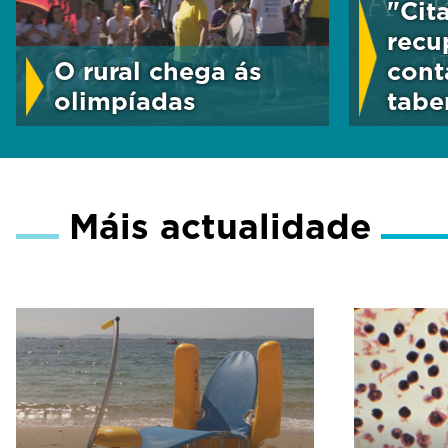
"Cit
recu
O rural chega ás
cont
olimpíadas
tabe
Máis actualidade