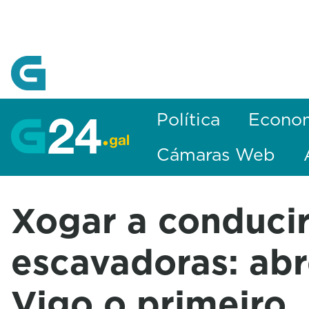
Skip to Main Content
Política
Econo
Cámaras Web
Xogar a conduci
escavadoras: abr
Vigo o primeiro