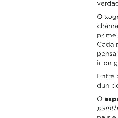
verda
O xogo
chám
primei
Cada m
pensa
ir en 
Entre 
dun do
O
esp
paintb
pais e