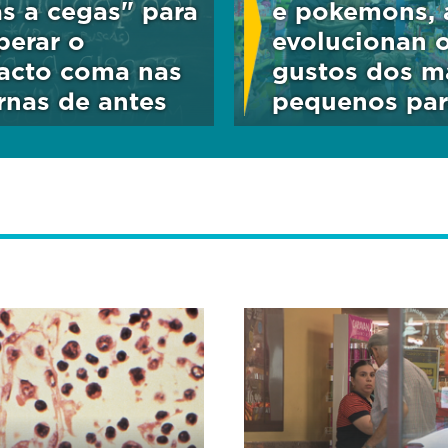
as a cegas" para
e pokemons, 
perar o
evolucionan 
acto coma nas
gustos dos m
rnas de antes
pequenos par