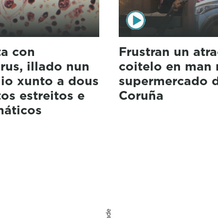
ta con
Frustran un atr
rus, illado nun
coitelo en man
lio xunto a dous
supermercado 
os estreitos e
Coruña
máticos