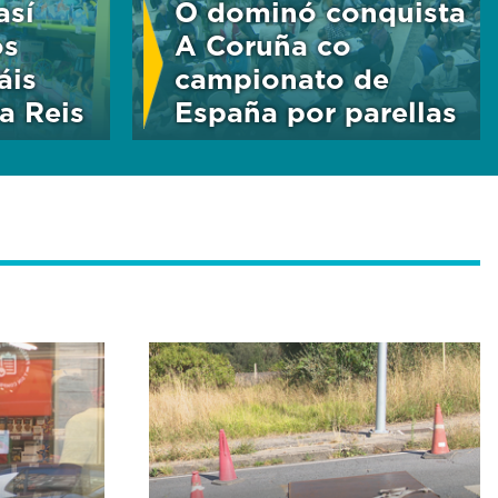
así
O dominó conquista
os
A Coruña co
áis
campionato de
a Reis
España por parellas