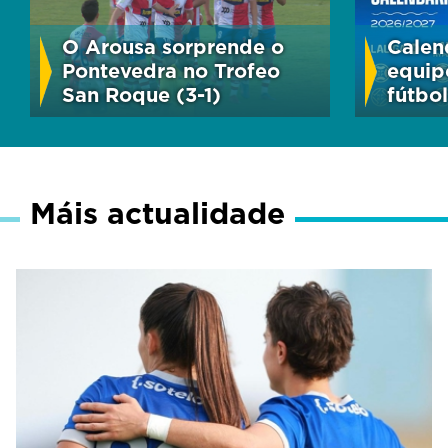
O Arousa sorprende o
Calen
Pontevedra no Trofeo
equip
San Roque (3-1)
fútbol
Máis actualidade