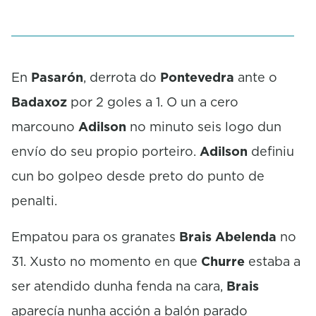
f
2
m
i
n
u
En
Pasarón
, derrota do
Pontevedra
ante o
t
Badaxoz
por 2 goles a 1. O un a cero
e
s
marcouno
Adilson
no minuto seis logo dun
,
1
envío do seu propio porteiro.
Adilson
definiu
9
s
cun bo golpeo desde preto do punto de
e
c
penalti.
o
n
d
Empatou para os granates
Brais Abelenda
no
s
31. Xusto no momento en que
Churre
estaba a
ser atendido dunha fenda na cara,
Brais
aparecía nunha acción a balón parado