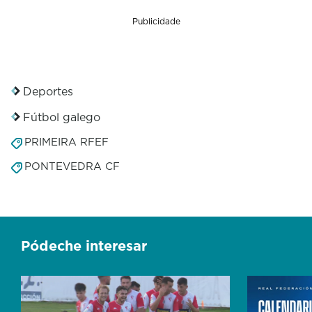
6
s
Publicidade
e
c
o
n
d
Deportes
s
Fútbol galego
PRIMEIRA RFEF
PONTEVEDRA CF
Pódeche interesar