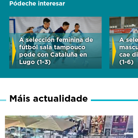
Pódeche interesar
A selección feminina de
A sel
fútbol sala tampouco
mascu
pode con Cataluña en
cae d
Lugo (1-3)
(1-6)
Máis actualidade