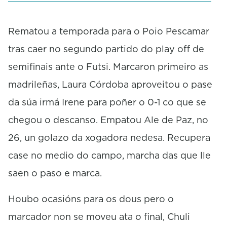
i
n
u
Rematou a temporada para o Poio Pescamar
t
tras caer no segundo partido do play off de
e
,
semifinais ante o Futsi. Marcaron primeiro as
1
3
madrileñas, Laura Córdoba aproveitou o pase
s
e
da súa irmá Irene para poñer o 0-1 co que se
c
o
chegou o descanso. Empatou Ale de Paz, no
n
d
26, un golazo da xogadora nedesa. Recupera
s
case no medio do campo, marcha das que lle
saen o paso e marca.
Houbo ocasións para os dous pero o
marcador non se moveu ata o final, Chuli