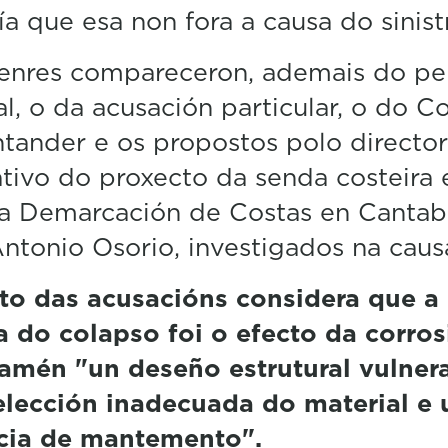
a que esa non fora a causa do sinist
enres compareceron, ademais do pe
al, o da acusación particular, o do C
tander e os propostos polo director
ativo do proxecto da senda costeira 
a Demarcación de Costas en Cantabr
ntonio Osorio, investigados na caus
to das acusacións considera que a
a do colapso foi o efecto da corros
amén "un deseño estrutural vulnera
elección inadecuada do material e
cia de mantemento".