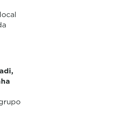
local
da
adi,
nha
 grupo