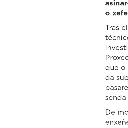
asinar
o xefe
Tras e
técni
invest
Proxec
que o 
da sub
pasare
senda 
De mom
enxeñe