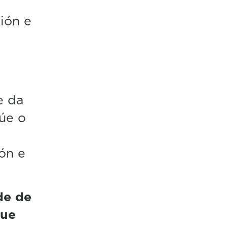
ción e
e da
úe o
ón e
de de
que