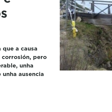
os
a que a causa
 corrosión, pero
erable, unha
e unha ausencia