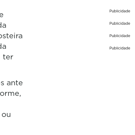
Publicidade
e
da
Publicidade
steira
Publicidade
da
Publicidade
 ter
es ante
forme,
 ou