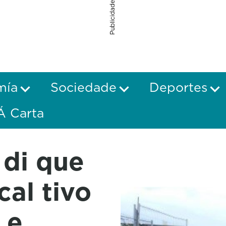
Publicidade
mía
Sociedade
Deportes
Á Carta
 di que
cal tivo
 e