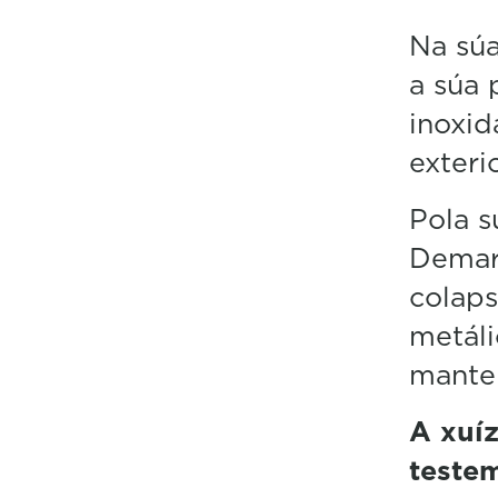
Na súa
a súa 
inoxid
exteri
Pola s
Demarc
colaps
metáli
mante
A xuíz
teste