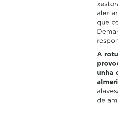
xestor
alerta
que co
Demarc
respon
A rotu
provo
unha 
almer
alaves
de am