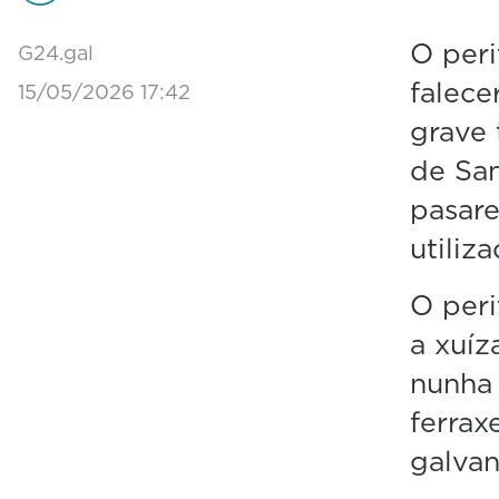
O peri
G24.gal
falece
15/05/2026 17:42
grave 
de Sa
pasare
utiliz
O peri
a xuíz
nunha 
ferrax
galvan