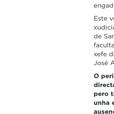
engadí
Este v
xudici
de San
facult
xefe d
José A
O peri
direct
pero t
unha 
ausen