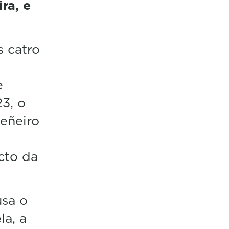
ra, e
s catro
e
3, o
eñeiro
ecto da
usa o
la, a