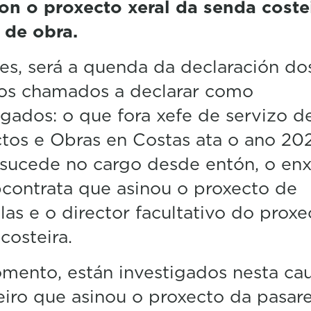
on o proxecto xeral da senda costei
 de obra.
les, será a quenda da declaración do
cos chamados a declarar como
igados: o que fora xefe de servizo d
tos e Obras en Costas ata o ano 202
sucede no cargo desde entón, o enx
contrata que asinou o proxecto de
las e o director facultativo do prox
costeira.
ento, están investigados nesta ca
iro que asinou o proxecto da pasare