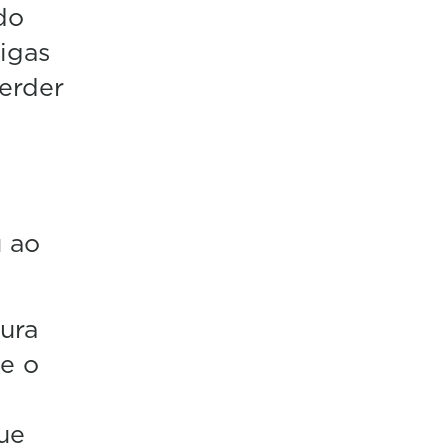
do
vigas
perder
u ao
ura
ue o
ue