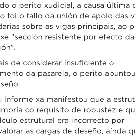
o o perito xudicial, a causa última 
o foi o fallo da unión de apoio das 
arias sobre as vigas principais, ao 
axe "sección resistente por efecto da
ión".
s de considerar insuficiente o
ento da pasarela, o perito apunto
seño.
 informe xa manifestou que a estrut
mpría co requisito de robustez e q
lculo estrutural era incorrecto por
alorar as cargas de deseño, aínda q