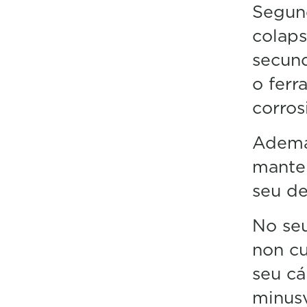
Segund
colaps
secund
o ferr
corros
Ademai
mantem
seu de
No seu
non cu
seu cá
minusv