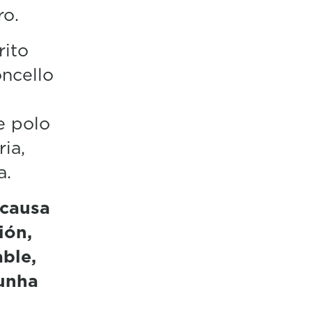
ro.
rito
oncello
e polo
ia,
a.
 causa
ión,
ble,
 unha