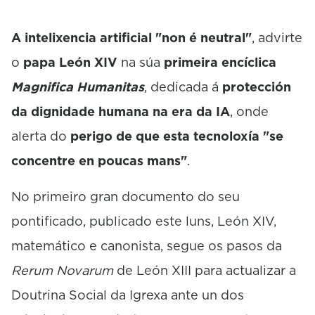
t
e
,
A intelixencia artificial "non é neutral"
, advirte
1
0
o
papa León XIV
na súa
primeira encíclica
s
e
Magnifica Humanitas
, dedicada á
protección
c
da dignidade humana na era da IA
, onde
o
n
alerta do
perigo de que esta tecnoloxía "se
d
s
concentre en poucas mans"
.
No primeiro gran documento do seu
pontificado, publicado este luns, León XIV,
matemático e canonista, segue os pasos da
Rerum Novarum
de León XIII para actualizar a
Doutrina Social da Igrexa ante un dos