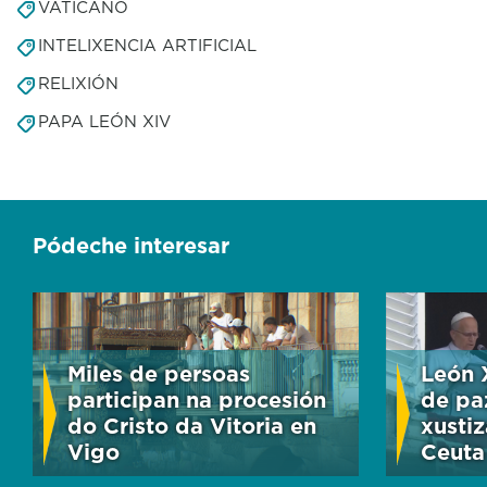
VATICANO
INTELIXENCIA ARTIFICIAL
RELIXIÓN
PAPA LEÓN XIV
Pódeche interesar
Miles de persoas
León 
participan na procesión
de pa
do Cristo da Vitoria en
xustiz
Vigo
Ceuta