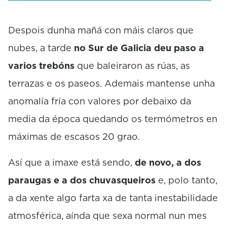
e
c
o
Despois dunha mañá con máis claros que
n
nubes, a tarde
no Sur de Galicia deu paso a
d
s
varios trebóns
que baleiraron as rúas, as
terrazas e os paseos. Ademais mantense unha
anomalía fría con valores por debaixo da
media da época quedando os termómetros en
máximas de escasos 20 grao.
Así que a imaxe está sendo,
de novo, a dos
paraugas e a dos chuvasqueiros
e, polo tanto,
a da xente algo farta xa de tanta inestabilidade
atmosférica, aínda que sexa normal nun mes