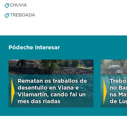
CHUVIA
TREBOADA
Pódeche interesar
Rematan os traballos de
Trebo
desentullo en Viana e
no Ba
Vilamartín, cando fai un
na Ma
mes das riadas
de Lu