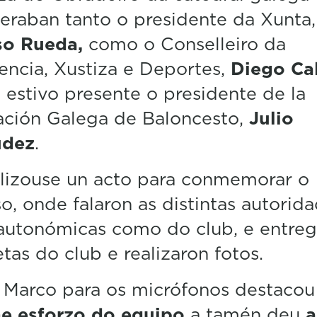
e
eraban tanto o presidente da Xunta,
c
o
so Rueda,
como o Conselleiro da
n
d
encia, Xustiza e Deportes,
Diego Ca
s
estivo presente o presidente de la
V
o
ación Galega de Baloncesto,
Julio
l
u
údez
.
m
e
5
alizouse un acto para conmemorar o
0
%
o, onde falaron as distintas autorid
autonómicas como do club, e entre
tas do club e realizaron fotos.
 Marco para os micrófonos destacou
e esforzo do equipo
a tamén deu
a