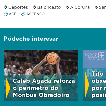
n
d
Deportes
Baloncesto
A Coruña
San
s
ACB
ASCENSO
V
o
l
u
m
Pódeche interesar
e
9
0
%
Tito
Caleb Agada reforza
obxe
o perímetro do
por 
Monbus Obradoiro
posi