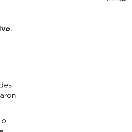
lvo
.
ades
garon
 o
s