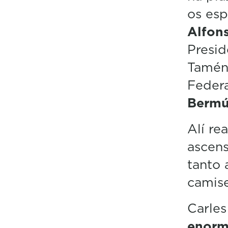
os esp
Alfon
Presid
Tamén 
Feder
Berm
Alí re
ascens
tanto 
camise
Carles
enorm