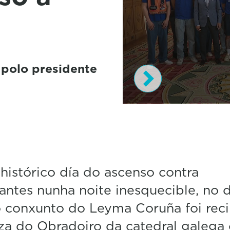
 polo presidente
0
s
e
c
o
n
d
 histórico día do ascenso contra
s
antes nunha noite inesquecible, no 
o
f
 conxunto do Leyma Coruña foi rec
4
1
za do Obradoiro da catedral galega
s