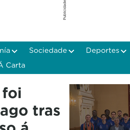
Publicidade
mía
Sociedade
Deportes
Á Carta
foi
iago tras
so á