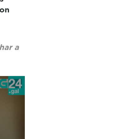
con
har a