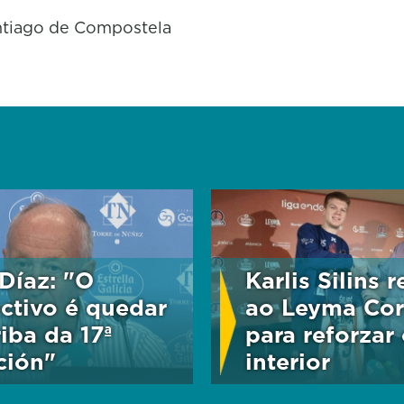
tiago de Compostela
 Díaz: "O
Karlis Silins 
ctivo é quedar
ao Leyma Co
riba da 17ª
para reforzar
ción"
interior