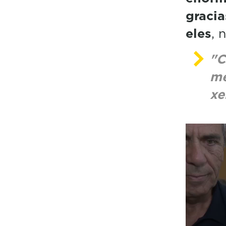
gracia
eles
, 
"C
me
xe