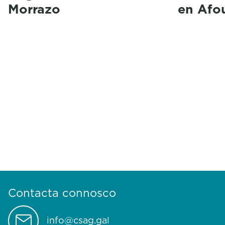
Morrazo
en Afo
Contacta connosco
info@csag.gal