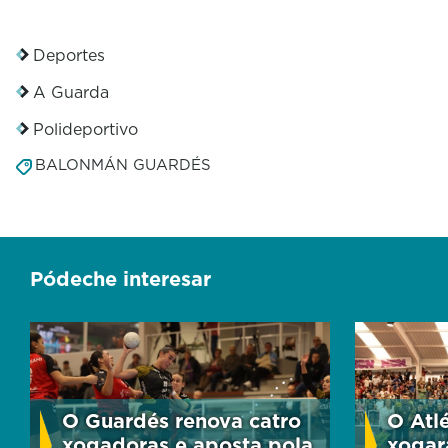
Deportes
A Guarda
Polideportivo
BALONMÁN GUARDÉS
Pódeche interesar
O Guardés renova catro
O Atl
xogadoras e aposta pola
xogar