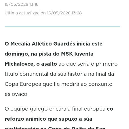
f
15/05/2026 13:18
0
Última actualización 15/05/2026 13:28
s
e
c
o
n
d
O
Mecalia
Atlético Guardés inicia este
s
domingo, na pista do
MSK
Iuventa
Michalovce
, o asalto
ao que sería o primeiro
título continental da súa historia na final da
Copa Europea que lle medirá ao conxunto
eslovaco.
O equipo galego encara a final europea
co
reforzo anímico que supuxo a súa
participación na Copa da Raíña de San