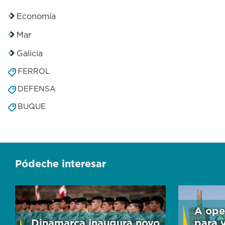
Economía
Mar
Galicia
FERROL
DEFENSA
BUQUE
Pódeche interesar
A ope
Dinamarca inaugura novo
para v