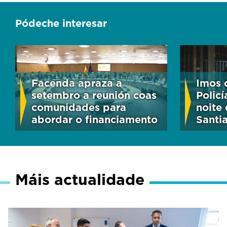
Pódeche interesar
Facenda apraza a
Imos 
setembro a reunión coas
Polic
comunidades para
noite 
abordar o financiamento
Santi
Máis actualidade