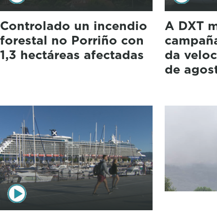
Controlado un incendio
A DXT m
forestal no Porriño con
campaña
1,3 hectáreas afectadas
da veloc
de agos