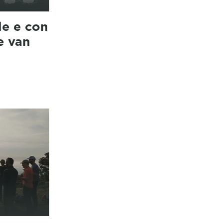
le e con
e van