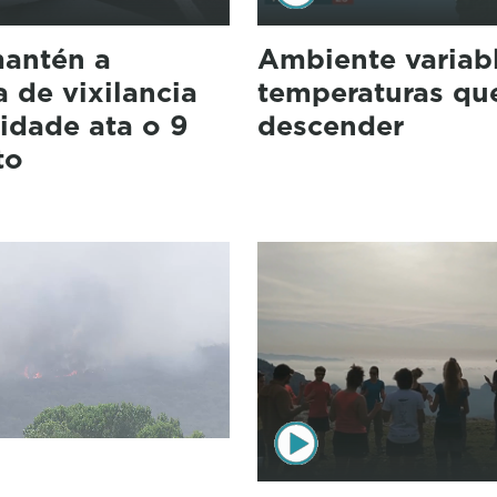
antén a
Ambiente variab
 de vixilancia
temperaturas qu
idade ata o 9
descender
to