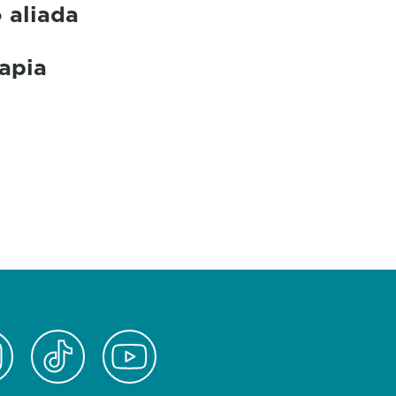
 aliada
rapia