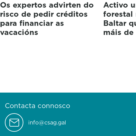
Os expertos advirten do
Activo u
risco de pedir créditos
forestal
para financiar as
Baltar 
vacacións
máis de
Contacta connosco
info@csag.gal