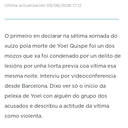
f
Última actualización 09/06/2026 17:12
2
m
i
n
u
O primeiro en declarar na sétima xornada do
t
e
xuízo pola morte de Yoel Quispe foi un dos
s
,
mozos que xa foi condenado por un delito de
1
3
lesións por unha liorta previa coa vítima esa
s
e
mesma noite. Interviu por videoconferencia
c
o
desde Barcelona. Dixo ver só o inicio da
n
d
pelexa de Yoel con alguén do grupo dos
s
acusados e describiu a actitude da vítima
como violenta.