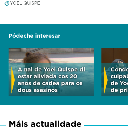
YOEL QUISPE
Pódeche interesar
A nai de Yoel Quispe di
Conde
estar aliviada cos 20
culpa
anos de cadea para os
de Yo
dous asasinos
de pri
Máis actualidade