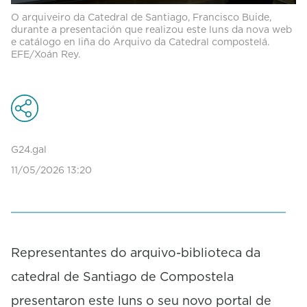
0
O arquiveiro da Catedral de Santiago, Francisco Buide,
s
durante a presentación que realizou este luns da nova web
e
e catálogo en liña do Arquivo da Catedral compostelá.
c
EFE/Xoán Rey.
o
n
d
s
o
f
0
G24.gal
s
e
11/05/2026 13:20
c
o
n
d
s
Representantes do arquivo-biblioteca da
catedral de Santiago de Compostela
presentaron este luns o seu novo portal de