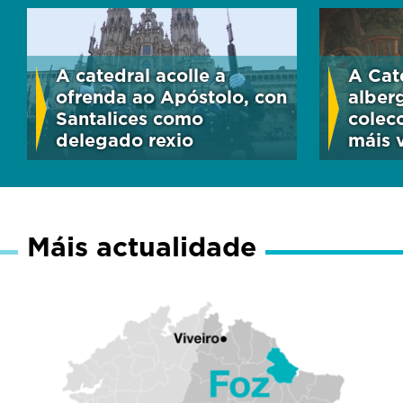
A catedral acolle a
A Cat
ofrenda ao Apóstolo, con
alber
Santalices como
colec
delegado rexio
máis 
Máis actualidade