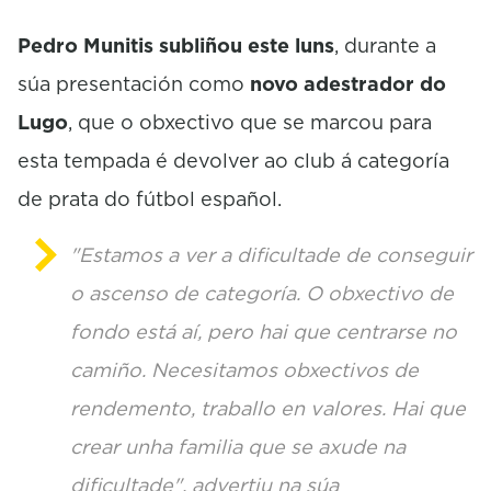
e
c
Pedro Munitis subliñou este luns
, durante a
o
n
súa presentación como
novo adestrador do
d
s
Lugo
, que o obxectivo que se marcou para
esta tempada é devolver ao club á categoría
de prata do fútbol español.
"Estamos a ver a dificultade de conseguir
o ascenso de categoría. O obxectivo de
fondo está aí, pero hai que centrarse no
camiño. Necesitamos obxectivos de
rendemento, traballo en valores. Hai que
crear unha familia que se axude na
dificultade", advertiu na súa