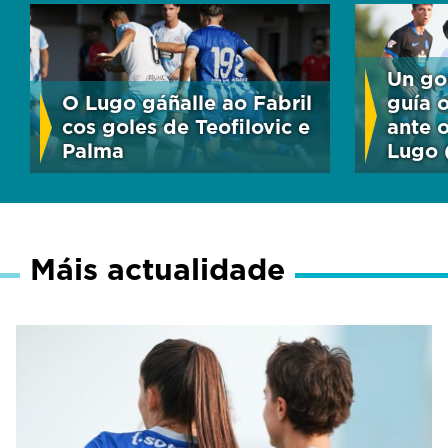
Un go
O Lugo gáñalle ao Fabril
guía o
cos goles de Teofilovic e
ante 
Palma
Lugo 
Máis actualidade