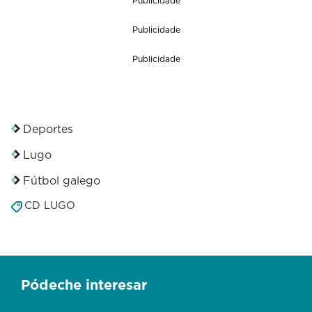
Publicidade
o
f
2
Publicidade
0
s
Publicidade
e
c
o
n
d
Deportes
s
Lugo
Fútbol galego
CD LUGO
Pódeche interesar