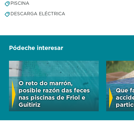
PISCINA
DESCARGA ELÉCTRICA
Pódeche interesar
O reto do marrón,
posible razón das feces
Que f
nas piscinas de Friol e
accid
Guitiriz
partic