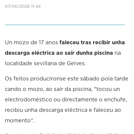
0
07/06/2026 11:44
s
e
c
o
n
d
Un mozo de 17 anos
faleceu tras recibir unha
s
descarga eléctrica ao saír dunha piscina
na
localidade sevillana de Gelves.
Os feitos producíronse este sábado pola tarde
cando o mozo, ao saír da piscina, "tocou un
electrodoméstico ou directamente o enchufe,
recibiu unha descarga eléctrica e faleceu ao
momento".